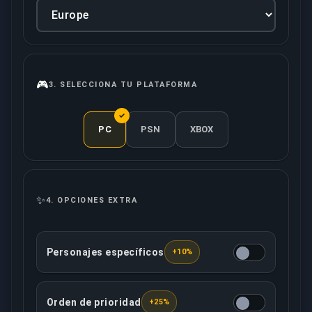
🎮
3.
SELECCIONA TU PLATAFORMA
PC
PSN
XBOX
✨
4.
OPCIONES EXTRA
Personajes específicos
+10%
Puedes determinar qué personajes jugará tu boost
Orden de prioridad
+25%
Esta opción asegura que tu pedido será tratado con