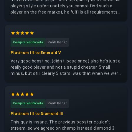
playing style unfortunately you cannot find such a
player on the free market, he fulfills all requirements
to a high degree and he processes the order very
quickly please do not book him out too much I would
like from him also what do i think that personally i'm a
great person i'm looking forward to the next time
Compra verificada
Rank Boost
Platinum III to Emerald V
Very good boosting, (didn't loose once) also he's just a
really good player and not a stupid cheater. Small
minus, but still clearly 5 stars, was that when we were
in a full 5-man squad, we constantly got Diamond to
Champion opponents, so the rounds were very hard
for me but at lease we won so the rest was secondary
Compra verificada
Rank Boost
Platinum III to Diamond III
This guy is insane. The previous booster couldn't
stream, so we agreed on champ instead diamond 3