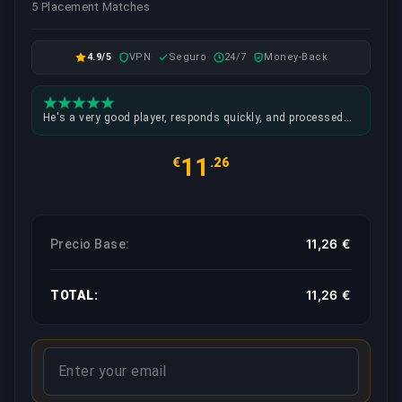
5 Placement Matches
4.9/5
VPN
Seguro
24/7
Money-Back
He's a very good player, responds quickly, and processed
my order super fast. I highly recommend him in all sincerity
and without exaggeration.
11
€
.26
11,26 €
Precio Base:
11,26 €
TOTAL: