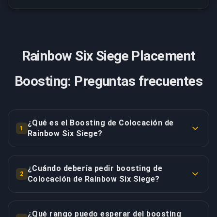
Rainbow Six Siege Placement
Boosting: Preguntas frecuentes
¿Qué es el Boosting de Colocación de
1
Rainbow Six Siege?
El boosting de Colocación de Rainbow Six Siege
maneja tus 10 partidas de colocación cruciales cada
¿Cuándo debería pedir boosting de
2
temporada que determinan tu rango competitivo
Colocación de Rainbow Six Siege?
inicial. Estas partidas tienen efectos MMR
Pide inmediatamente cuando ocurran reinicios de
amplificados - cada victoria/derrota impacta
rango estacional y las partidas de colocación estén
significativamente tu colocación final más que
¿Qué rango puedo esperar del boosting