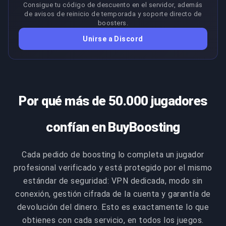
Consigue tu código de descuento en el servidor, además
sistema de colocaciones de R6S.
programación prioritaria: tu pedido se toma primero y
de avisos de reinicio de temporada y soporte directo de
boosters.
se trabaja con mayor frecuencia de sesiones, no es
un compromiso de tiempo. Recomendamos evitar el
COPIAR ENLACE
Unirse a Discord
login durante la finalización de colocaciones para
resultados consistentes.
COPIAR ENLACE
Por qué más de 50.000 jugadores
confían en BuyBoosting
Cada pedido de boosting lo completa un jugador
profesional verificado y está protegido por el mismo
estándar de seguridad: VPN dedicada, modo sin
conexión, gestión cifrada de la cuenta y garantía de
devolución del dinero. Esto es exactamente lo que
obtienes con cada servicio, en todos los juegos.