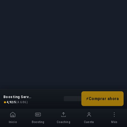
Boosting Service
⚡
Comprar ahora
Elige tus opciones de boost para 
4,92/5
(4.686)
Inicio
Boosting
Coaching
Cuenta
Más