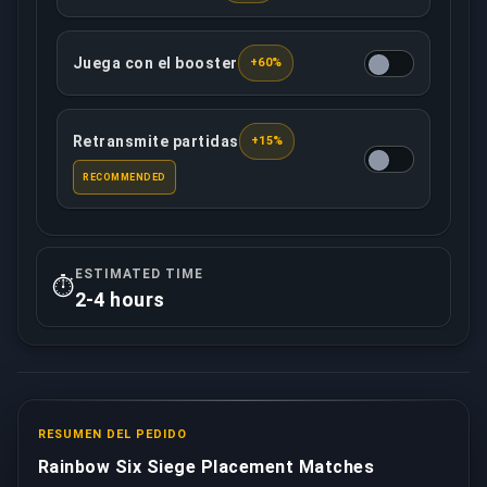
Juega con el booster
+60%
El booster asignado jugará contigo desde otra cuen
Retransmite partidas
+15%
Tu booster asignado grabará/retransmitirá en direct
RECOMMENDED
ESTIMATED TIME
⏱️
2-4 hours
RESUMEN DEL PEDIDO
Rainbow Six Siege Placement Matches