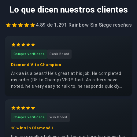
Lo que dicen nuestros clientes
4.89
de
1.291 Rainbow Six Siege
reseñas
Compra verificada
Rank Boost
Diamond V to Champion
Arkiaa is a beast! He's great at his job. He completed
my order (D5 to Champ) VERY fast. As others have
noted, he's very easy to talk to, he responds quickly
and clearly. If you're looking for any R6 service, please
consider Arkiaa without hesitation. Thank you for your
work, brother!
Compra verificada
Win Boost
10 wins in Diamond I
It is an excellent player with top quality who shows his