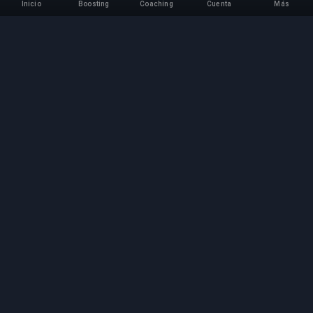
Inicio
Boosting
Coaching
Cuenta
Más
Servicio Profesional de
Boosting
Servicios profesionales de boosting de juegos
con expertos verificados. Subidas de rango
seguras, rápidas y fiables para todos los juegos
competitivos.