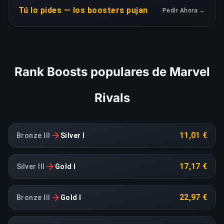
Tú lo pides — los boosters pujan
Pedir Ahora →
Rank Boosts populares de Marvel
Rivals
11,01 €
Bronze III
Silver I
17,17 €
Silver III
Gold I
22,97 €
Bronze III
Gold I