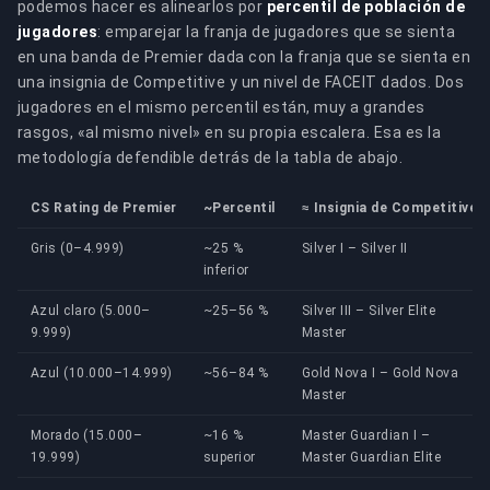
podemos hacer es alinearlos por
percentil de población de
jugadores
: emparejar la franja de jugadores que se sienta
en una banda de Premier dada con la franja que se sienta en
una insignia de Competitive y un nivel de FACEIT dados. Dos
jugadores en el mismo percentil están, muy a grandes
rasgos, «al mismo nivel» en su propia escalera. Esa es la
metodología defendible detrás de la tabla de abajo.
CS Rating de Premier
~Percentil
≈ Insignia de Competitive
Gris (0–4.999)
~25 %
Silver I – Silver II
inferior
Azul claro (5.000–
~25–56 %
Silver III – Silver Elite
9.999)
Master
Azul (10.000–14.999)
~56–84 %
Gold Nova I – Gold Nova
Master
Morado (15.000–
~16 %
Master Guardian I –
19.999)
superior
Master Guardian Elite