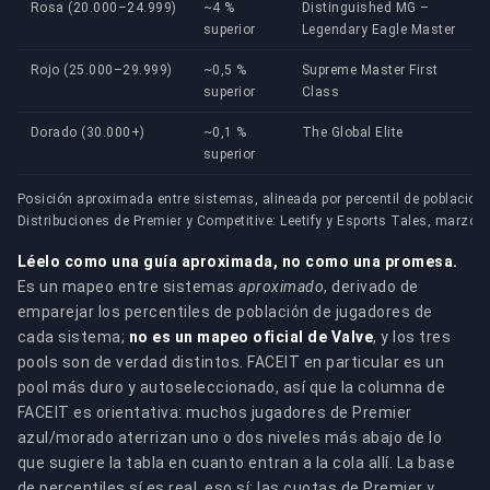
Rosa (20.000–24.999)
~4 %
Distinguished MG –
superior
Legendary Eagle Master
Rojo (25.000–29.999)
~0,5 %
Supreme Master First
superior
Class
Dorado (30.000+)
~0,1 %
The Global Elite
superior
Posición aproximada entre sistemas, alineada por percentil de población
Distribuciones de Premier y Competitive: Leetify y Esports Tales, marzo 
Léelo como una guía aproximada, no como una promesa.
Es un mapeo entre sistemas
aproximado
, derivado de
emparejar los percentiles de población de jugadores de
cada sistema;
no es un mapeo oficial de Valve
, y los tres
pools son de verdad distintos. FACEIT en particular es un
pool más duro y autoseleccionado, así que la columna de
FACEIT es orientativa: muchos jugadores de Premier
azul/morado aterrizan uno o dos niveles más abajo de lo
que sugiere la tabla en cuanto entran a la cola allí. La base
de percentiles sí es real, eso sí: las cuotas de Premier y