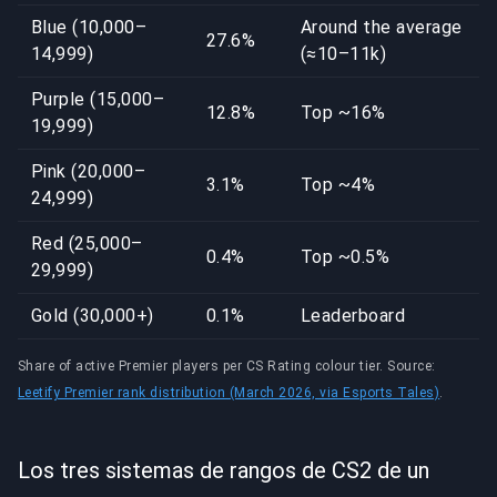
Blue (10,000–
Around the average
27.6%
14,999)
(≈10–11k)
Purple (15,000–
12.8%
Top ~16%
19,999)
Pink (20,000–
3.1%
Top ~4%
24,999)
Red (25,000–
0.4%
Top ~0.5%
29,999)
Gold (30,000+)
0.1%
Leaderboard
Share of active Premier players per CS Rating colour tier. Source:
Leetify Premier rank distribution (March 2026, via Esports Tales)
.
Los tres sistemas de rangos de CS2 de un