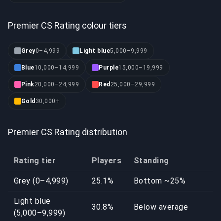
Premier CS Rating colour tiers
Grey
0–4,999
Light blue
5,000–9,999
Blue
10,000–14,999
Purple
15,000–19,999
Pink
20,000–24,999
Red
25,000–29,999
Gold
30,000+
Premier CS Rating distribution
Rating tier
Players
Standing
Grey (0–4,999)
25.1%
Bottom ~25%
Light blue
30.8%
Below average
(5,000–9,999)