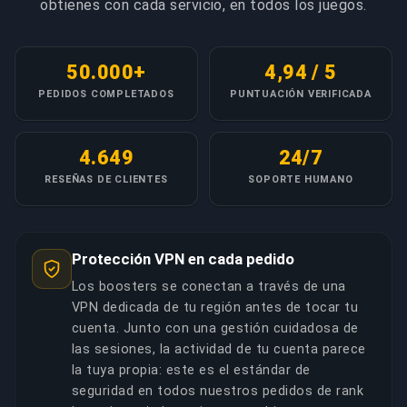
obtienes con cada servicio, en todos los juegos.
objetivo. Cada booster pasa por verificación
exhaustiva incluyendo revisión de gameplay y pedidos
de prueba supervisados.
50.000+
4,94 / 5
PEDIDOS COMPLETADOS
PUNTUACIÓN VERIFICADA
COPIAR ENLACE
4.649
24/7
RESEÑAS DE CLIENTES
SOPORTE HUMANO
Protección VPN en cada pedido
Los boosters se conectan a través de una
VPN dedicada de tu región antes de tocar tu
cuenta. Junto con una gestión cuidadosa de
las sesiones, la actividad de tu cuenta parece
la tuya propia: este es el estándar de
seguridad en todos nuestros pedidos de rank