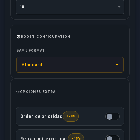
⚙️
BOOST CONFIGURATION
GAME FORMAT
Standard
✨
OPCIONES EXTRA
Orden de prioridad
+20%
Esta opción asegura que tu pedido será tratado con 
Retransmite partidas
+15%