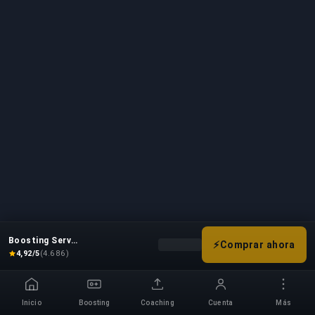
boosting para Hearthstone para ofrecer una
solución a cualquier jugador que busque alcanzar
sus objetivos individuales preferidos en el juego. Uno
de los deseos esenciales de los jugadores de
Hearthstone es alcanzar el rango Leyenda.
BuyBoosting ofrece boosting de rango de
Hearthstone para proporcionar este tipo de servicio
entre otros métodos de boosting distintos.
Boosting Service
⚡
Comprar ahora
Elige tus opciones de boost para 
4,92/5
(4.686)
Inicio
Boosting
Coaching
Cuenta
Más