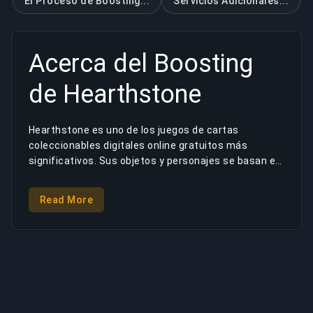
El Proceso de Boosting...
Servicios Adicionales...
Acerca del
Boosting
de Hearthstone
Hearthstone es uno de los juegos de cartas
coleccionables digitales online gratuitos más
significativos. Sus objetos y personajes se basan en
el universo de la serie Warcraft. Esta combinación de
Blizzard demuestra ser muy exitosa ya que el juego
Read More
superó recientemente la base de jugadores de 100
millones. Su jugabilidad permite a este gran número
de jugadores crear una competencia feroz mientras
aspiran a alcanzar los rangos más altos de
Hearthstone. Aquí es donde entra en juego la oferta
de servicios de nuestra compañía. BuyBoosting
proporciona una gama de distintos métodos de