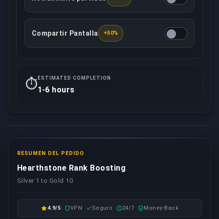
Tu booster asignado grabará/retransmitirá en direct
Compartir Pantalla
+50%
Tu booster estará viendo tus partidas en vivo, propo
ESTIMATED COMPLETION
⏱️
1-6 hours
RESUMEN DEL PEDIDO
Hearthstone Rank Boosting
Silver 1 to Gold 10
4.9/5
VPN
Seguro
24/7
Money-Back