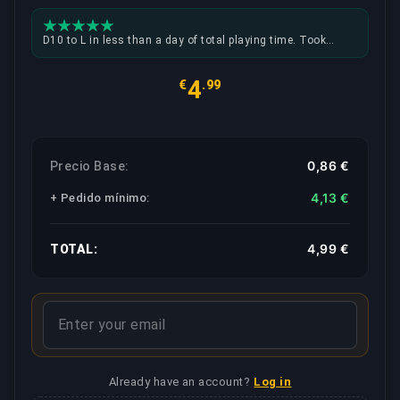
D10 to L in less than a day of total playing time. Took
myself more than twice as long, and I'm top 200 on my
main account. Super fast and friendly booster.
4
€
.99
0,86 €
Precio Base:
4,13 €
+ Pedido mínimo
:
4,99 €
TOTAL:
Already have an account?
Log in