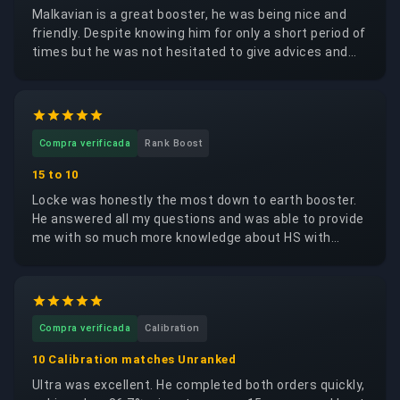
Malkavian is a great booster, he was being nice and
friendly. Despite knowing him for only a short period of
times but he was not hesitated to give advices and
ideas on the meta game and tips in Hearthstone. He
always leaved his consistent progress and let me
know how he went during his boosting progress. He
rather treated me as a friend to talk with and rapid
Compra verificada
Rank Boost
order delivered. Thank you Malkavian, it was nice doing
business with you and hopefully again soon mate.:)
15 to 10
Locke was honestly the most down to earth booster.
He answered all my questions and was able to provide
me with so much more knowledge about HS with
plenty of data statistics showing me how to use the
decks. Seriously I will be returning in the near future
and would like to remain with this booster. Quality of
booster 11/10 !
Compra verificada
Calibration
10 Calibration matches Unranked
Ultra was excellent. He completed both orders quickly,