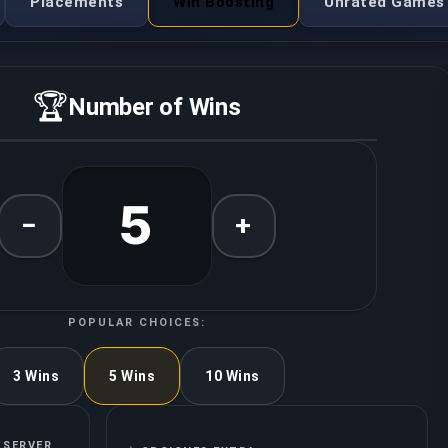
Placements
Win Boosting
Unrated Games
🏆
Number of Wins
5
−
+
POPULAR CHOICES:
3 Wins
5 Wins
10 Wins
 SERVER