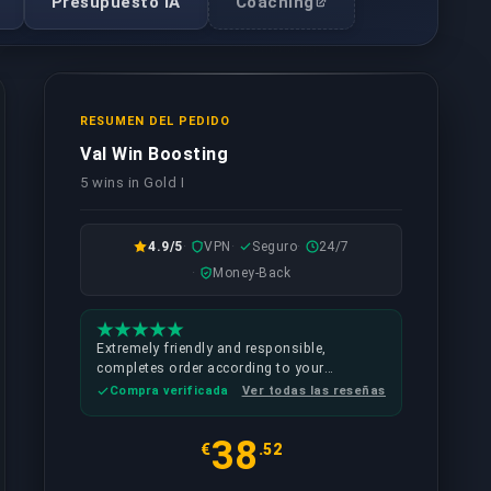
Presupuesto IA
Coaching
RESUMEN DEL PEDIDO
Val Win Boosting
5 wins in Gold I
4.9/5
VPN
Seguro
24/7
Money-Back
Extremely friendly and responsible,
completes order according to your
requirements (such as kd, agent selection)
Compra verificada
Ver todas las reseñas
and quick replies also can ask about
coaching
38
€
.52