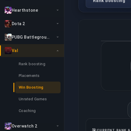
Rank boosting
Hearthstone
Dota 2
PUBG Battlegrounds
Val
Rank boosting
Placements
Win Boosting
Unrated Games
Coaching
Overwatch 2
🎯
CURRENT RANK &