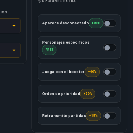
✨
OPCIONES EXTRA
SION
Aparece desconectado
FREE
Esta opción hará que tu cuenta aparezca
Personajes específicos
Puedes determinar qué personajes jugará
FREE
Juega con el booster
+40%
El booster asignado jugará contigo desde
Orden de prioridad
+20%
Esta opción asegura que tu pedido será t
Retransmite partidas
+15%
Tu booster asignado grabará/retransmitirá