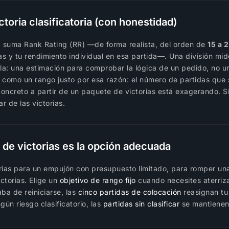
toria clasificatoria (con honestidad)
a suma Rank Rating (RR) —de forma realista, del orden de
15 a 
as y tu rendimiento individual en esa partida—. Una división mi
a: una estimación para comprobar la lógica de un pedido, no u
como un rango justo por esa razón: el número de partidas que s
ncreto a partir de un paquete de victorias está exagerando. Si 
r de las victorias.
de victorias es la opción adecuada
orias para un empujón con presupuesto limitado, para romper un
ctorias. Elige un
objetivo de rango fijo
cuando necesites aterriza
aba de reiniciarse, las
cinco partidas de colocación
reasignan tu
gún riesgo clasificatorio, las
partidas sin clasificar
se mantienen 