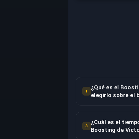
¿Qué es el Boosti
1
elegirlo sobre el
El Boosting de Victorias
de victorias netas inde
¿Cuál es el tiemp
progresión de rango. Vic
3
Boosting de Victo
menos derrotas totales 