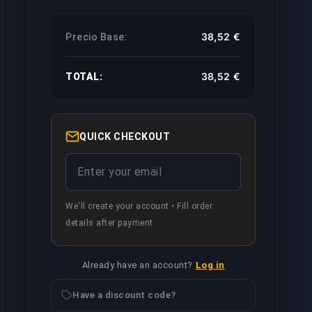
38,52 €
Precio Base:
 desconectada en el chat, por lo que tus amigos no verán c
38,52 €
TOTAL:
 tu booster asignado mientras boostea tu cuenta.
QUICK CHECKOUT
 otra cuenta, para que puedas seguir jugando en la tuya mie
We'll create your account • Fill order
details after payment
ratado con mayor prioridad, resultando en una finalización m
Already have an account?
Log in
 en directo todas las partidas, según tus requisitos.
Have a discount code?