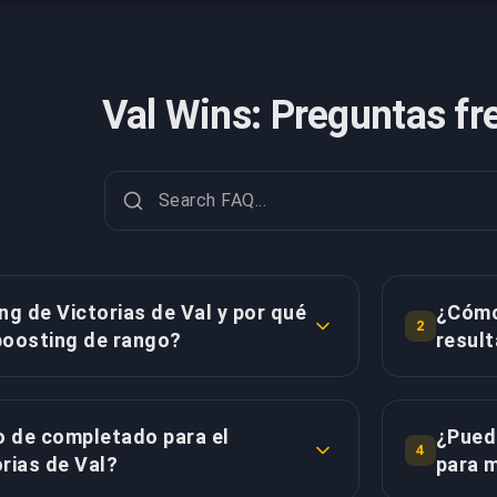
Val Wins: Preguntas fr
ng de Victorias de Val y por qué
¿Cómo 
2
 boosting de rango?
resul
 de Val garantiza un número específico
Mientras e
pendientemente de los cambios de RR o
acumular v
o de completado para el
¿Puedo
torias netas equivale a victorias totales
de RR, nue
4
rias de Val?
para m
durante tu período de boost - ordenar
basado en 