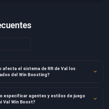
ecuentes
afecta el sistema de RR de Val los
tados del Win Boosting?
l Win Boosting se enfoca específicamente en
ictorias en lugar de apuntar a umbrales específicos
 especificar agentes y estilos de juego
stros boosters profesionales entienden el sistema
i Val Win Boost?
rendimiento de Val íntimamente. Cada victoria