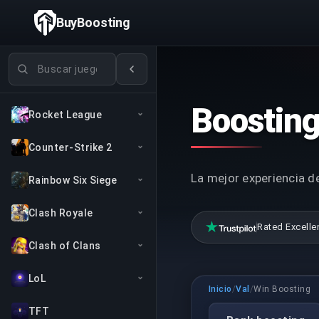
BuyBoosting
Buscar juegos
Boosting
Rocket League
Counter-Strike 2
La mejor experiencia d
Rainbow Six Siege
Clash Royale
Rated Excelle
Clash of Clans
LoL
Inicio
/
Val
/
Win Boosting
TFT