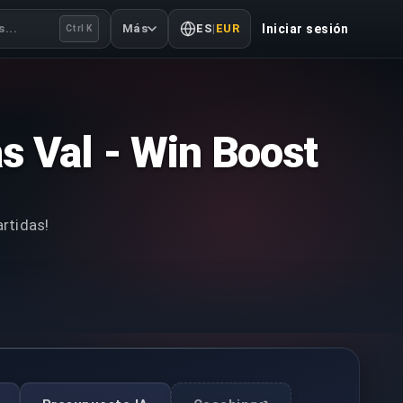
...
Más
ES
|
EUR
Iniciar sesión
Ctrl K
s Val - Win Boost
rtidas!