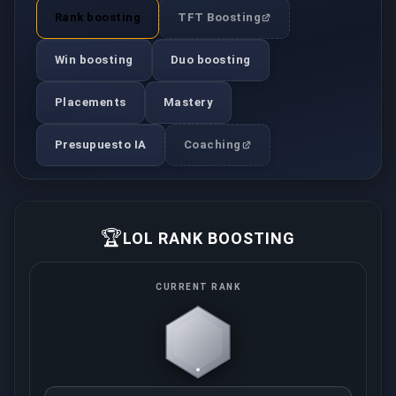
Rank boosting
TFT Boosting
Win boosting
Duo boosting
Placements
Mastery
Presupuesto IA
Coaching
🏆
LOL RANK BOOSTING
CURRENT RANK