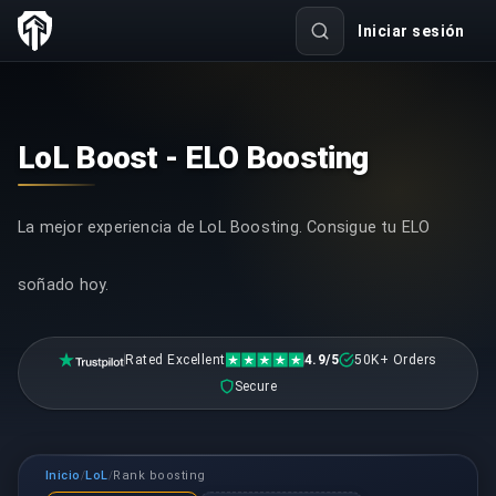
Iniciar sesión
LoL Boost - ELO Boosting
La mejor experiencia de LoL Boosting. Consigue tu ELO
soñado hoy.
Rated Excellent
4.9/5
50K+ Orders
Secure
Inicio
LoL
Rank boosting
/
/