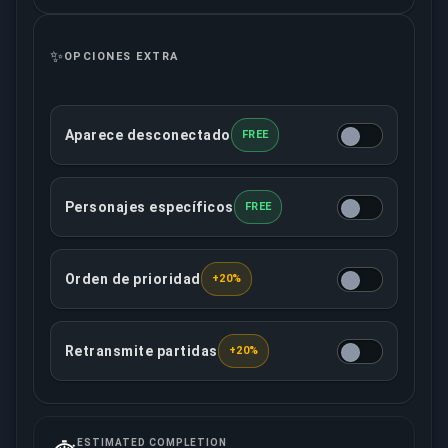
✨
OPCIONES EXTRA
Aparece desconectado
FREE
Esta opción hará que tu cuenta aparezca desconect
Personajes específicos
FREE
Puedes determinar qué personajes jugará tu booste
Orden de prioridad
+20%
Esta opción asegura que tu pedido será tratado con 
Retransmite partidas
+20%
Tu booster asignado grabará/retransmitirá en direct
ESTIMATED COMPLETION