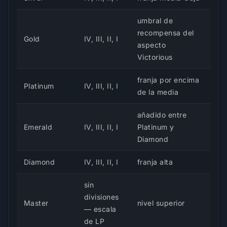
umbral de
recompensa del
Gold
IV, III, II, I
aspecto
Victorious
franja por encima
Platinum
IV, III, II, I
de la media
añadido entre
Emerald
IV, III, II, I
Platinum y
Diamond
Diamond
IV, III, II, I
franja alta
sin
divisiones
Master
nivel superior
— escala
de LP