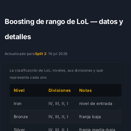
Boosting de rango de LoL — datos y
detalles
Actualizado para
Split 2
·
16 jul 2026
La clasificación de LoL: niveles, sus divisiones y qué
representa cada uno
Nivel
Divisiones
Notas
Iron
IV, III, II, I
nivel de entrada
Bronze
IV, III, II, I
franja baja
Silver
IV, III, II, I
franja media-baja