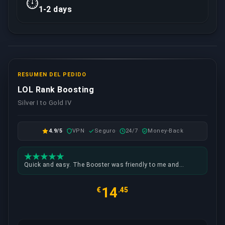
⏱️
1-2 days
RESUMEN DEL PEDIDO
LOL Rank Boosting
Silver I to Gold IV
4.9/5
VPN
Seguro
24/7
Money-Back
Quick and easy. The Booster was friendly to me and
setting up the time to play was no problem at all.
14
€
.45