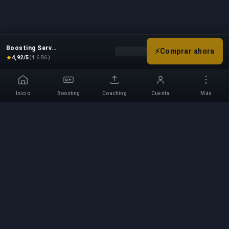
Boosting Service
⚡
Comprar ahora
Elige tus opciones de boost para 
4,92/5
(4.686)
Inicio
Boosting
Coaching
Cuenta
Más
Servicio Profesional de
Boosting
Servicios profesionales de boosting de juegos
con expertos verificados. Subidas de rango
seguras, rápidas y fiables para todos los juegos
competitivos.