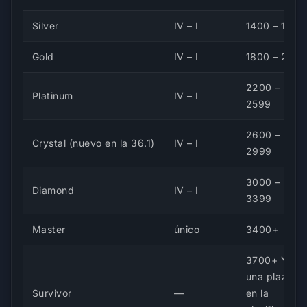
Silver
IV – I
1400 – 1799
Gold
IV – I
1800 – 2199
2200 –
Platinum
IV – I
2599
2600 –
Crystal (nuevo en la 36.1)
IV – I
2999
3000 –
Diamond
IV – I
3399
Master
único
3400+
3700+ Y
una plaza
Survivor
—
en la