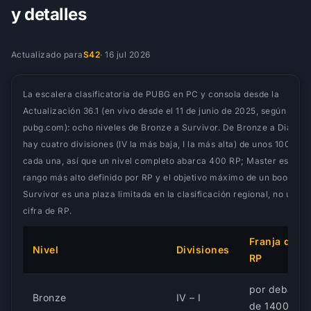
y detalles
Actualizado para
S42
·
16 jul 2026
La escalera clasificatoria de PUBG en PC y consola desde la
Actualización 36.1 (en vivo desde el 11 de junio de 2025, según
pubg.com): ocho niveles de Bronze a Survivor. De Bronze a Diamon
hay cuatro divisiones (IV la más baja, I la más alta) de unos 100 RP
cada una, así que un nivel completo abarca 400 RP; Master es el
rango más alto definido por RP y el objetivo máximo de un boost;
Survivor es una plaza limitada en la clasificación regional, no una
cifra de RP.
Franja de
Nivel
Divisiones
RP
por debajo
Bronze
IV – I
de 1400