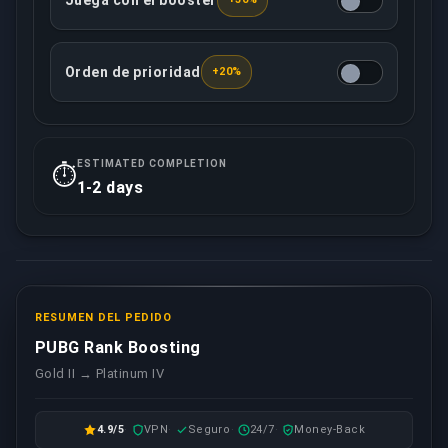
Juega con el booster
El booster asignado jugará contigo desde otra cuen
Orden de prioridad
+20%
Esta opción asegura que tu pedido será tratado con 
ESTIMATED COMPLETION
⏱️
1-2 days
RESUMEN DEL PEDIDO
PUBG Rank Boosting
Gold II → Platinum IV
4.9/5
VPN
Seguro
24/7
Money-Back