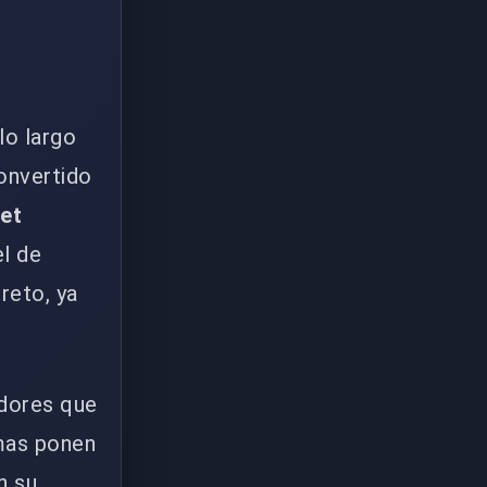
lo largo
convertido
ket
el de
reto, ya
adores que
rmas ponen
n su