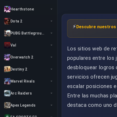
Hearthstone
Dota 2
⚡
Descubre nuestros 
PUBG Battlegrounds
Val
Los sitios web de r
populares entre los 
Overwatch 2
desbloquear logros 
Destiny 2
servicios ofrecen ju
Marvel Rivals
escalar posiciones 
Arc Raiders
Entre las muchas pl
destaca como uno de 
Apex Legends