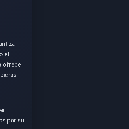
antiza
o el
a ofrece
cieras.
ier
os por su