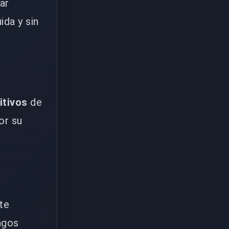
ar
ida y sin
itivos
de
or su
te
ngos