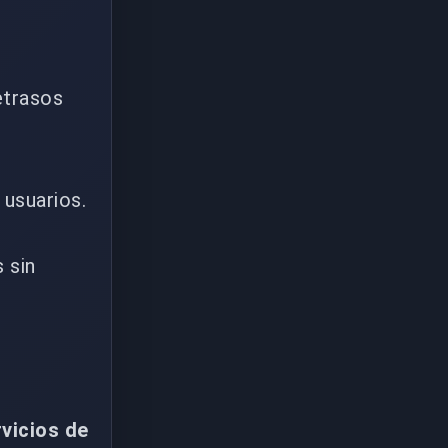
etrasos
 usuarios.
 sin
rvicios de