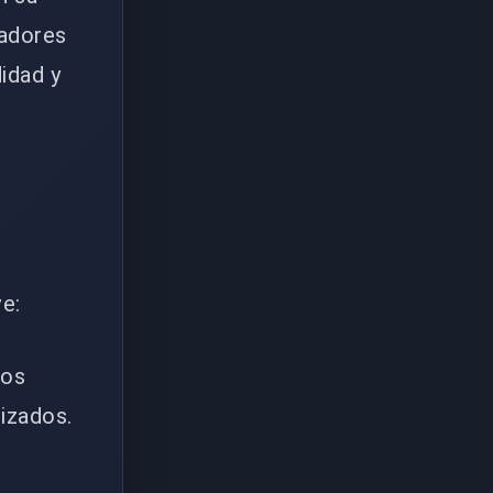
gadores
idad y
ve:
ios
izados.