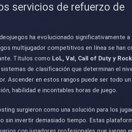
os servicios de refuerzo de
s
videojuegos ha evolucionado significativamente a 
uegos multijugador competitivos en línea se han 
ante. Títulos como
LoL, Val, Call of Duty y Roc
sistemas de clasificación que determinan el niv
dor. Ascender en estos rangos puede ser todo un 
ión, habilidad e incontables horas de juego.
osting surgieron como una solución para los jug
go sin invertir demasiado tiempo. Estas platafo
uarios con jugadores profesionales que juegan e