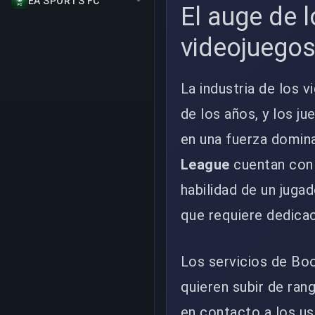
EA SPORTS FC
El auge de l
videojuego
La industria de los 
de los años, y los j
en una fuerza domin
League
cuentan con 
habilidad de un juga
que requiere dedicac
Los servicios de Bo
quieren subir de ran
en contacto a los us