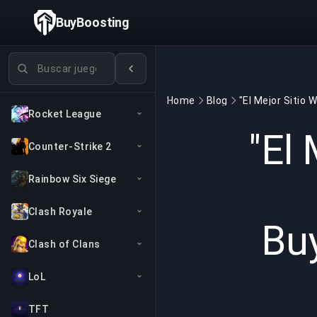
BuyBoosting
Buscar juegos
Home
Blog
Rocket League
"El
Counter-Strike 2
Rainbow Six Siege
Clash Royale
Buy
Clash of Clans
LoL
TFT