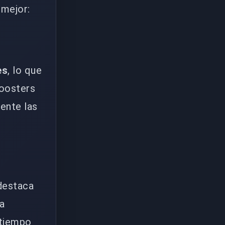
 mejor:
es
, lo que
boosters
ente las
 destaca
la
 tiempo