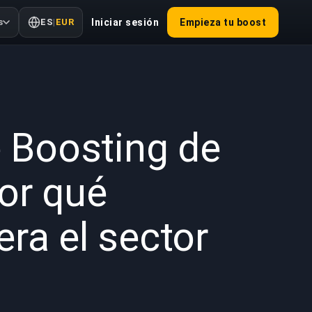
s
ES
|
EUR
Iniciar sesión
Empieza tu boost
2025
e Boosting de
or qué
ra el sector