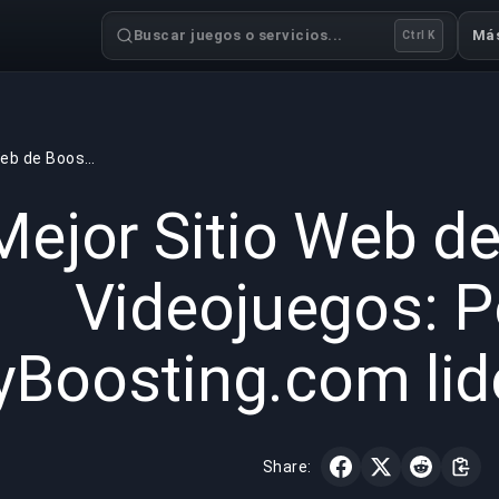
Buscar juegos o servicios...
Má
Ctrl K
"El Mejor Sitio Web de Boosting de Videojuegos: Por qué BuyBoosting.com lidera el sector
GAMING
4 min read
30 may 
 Mejor Sitio Web d
Videojuegos: P
Boosting.com lide
Share: