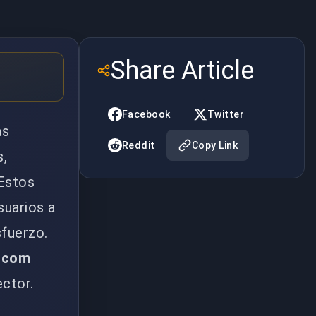
Share Article
Facebook
Twitter
ás
Reddit
Copy Link
s,
 Estos
suarios a
sfuerzo.
.com
ector.