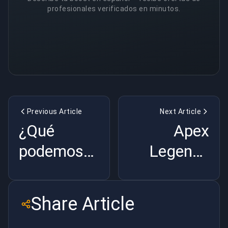
profesionales verificados en minutos.
Previous Article
Next Article
¿Qué
Apex
podemos
Legends
esperar de
está
la vitalidad
llegando a
Share Article
superteam
Móvil!