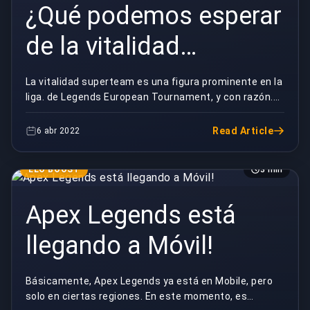
¿Qué podemos esperar
de la vitalidad
superteam en LEC?
La vitalidad superteam es una figura prominente en la
liga. de Legends European Tournament, y con razón.
Si desea saber más sobre lo que podemos...
Read Article
6 abr 2022
ELO BOOST
3 min
Apex Legends está
llegando a Móvil!
Básicamente, Apex Legends ya está en Mobile, pero
solo en ciertas regiones. En este momento, es