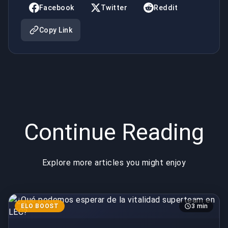
en LEC?
Facebook
Twitter
Reddit
Copy Link
Continue Reading
Explore more articles you might enjoy
ELO BOOST
3 min