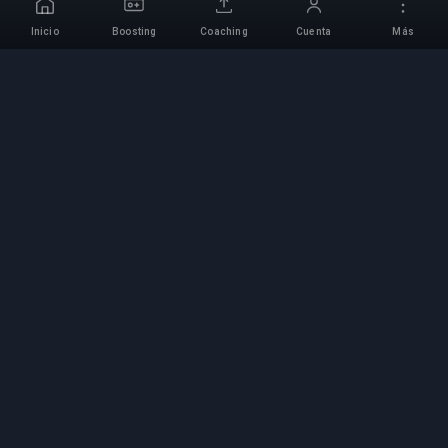
Inicio
Boosting
Coaching
Cuenta
Más
Servicio Profesional de
Boosting
Servicios profesionales de boosting de juegos
con expertos verificados. Subidas de rango
seguras, rápidas y fiables para todos los juegos