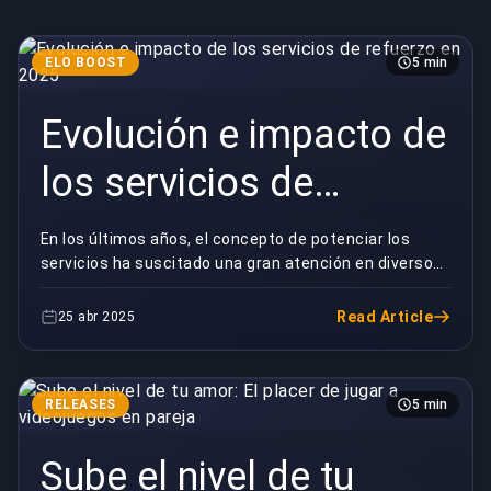
ELO BOOST
5 min
Evolución e impacto de
los servicios de
refuerzo en 2025
En los últimos años, el concepto de potenciar los
servicios ha suscitado una gran atención en diversos
sectores. A partir de 2025, estos servicios han...
Read Article
25 abr 2025
RELEASES
5 min
Sube el nivel de tu