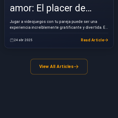
amor: El placer de
jugar a videojuegos en
Jugar a videojuegos con tu pareja puede ser una
experiencia increíblemente gratificante y divertida. Es
pareja
una forma estupenda de estrechar lazos, reforz...
Read Article
24 abr 2025
View All Articles