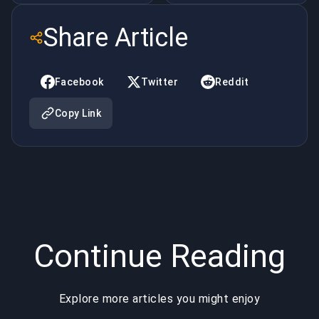
servicios
placer de
Share Article
de refuerzo
jugar a
en 2025
videojuegos
Facebook
Twitter
Reddit
en pareja
Copy Link
Continue Reading
Explore more articles you might enjoy