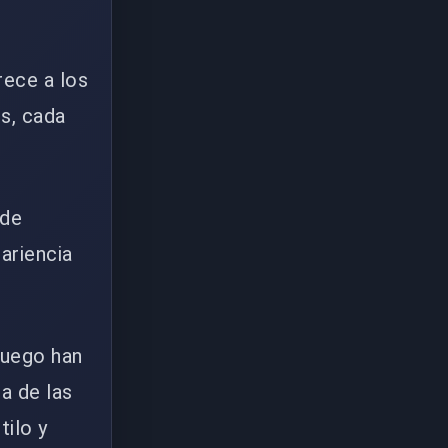
rece a los
es, cada
 de
ariencia
juego han
a de las
tilo y