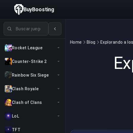
BuyBoosting
Buscar juegos
Home
Blog
Rocket League
Ex
Counter-Strike 2
Rainbow Six Siege
Clash Royale
Clash of Clans
LoL
TFT