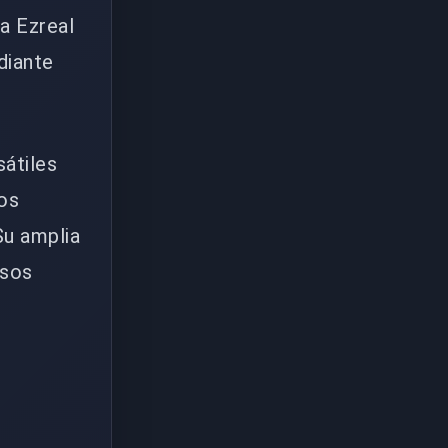
 a Ezreal
diante
sátiles
los
Su amplia
rsos