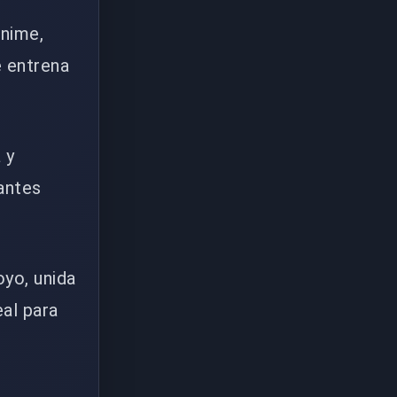
anime,
e entrena
 y
antes
yo, unida
eal para