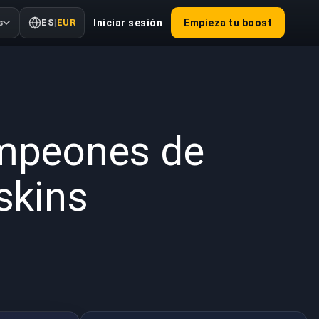
s
ES
|
EUR
Iniciar sesión
Empieza tu boost
2025
ampeones de
skins