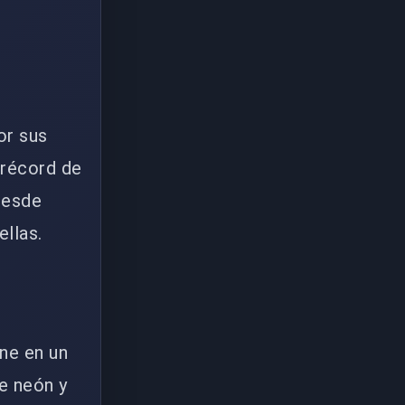
or sus
 récord de
desde
ellas.
ne en un
de neón y