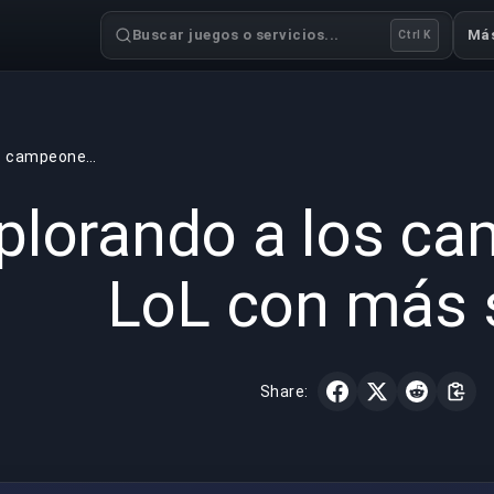
Buscar juegos o servicios...
Má
Ctrl K
Explorando a los campeones de LoL con más skins
GAMING
6 min read
21 ene 
plorando a los c
LoL con más 
Share: