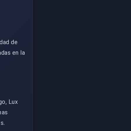
edad de
adas en la
go, Lux
mas
s.