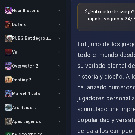
⚡
Hearthstone
¿Subiendo de rango?
rápido, seguro y 24/7
Dota 2
PUBG Battlegrounds
LoL, uno de los jue
Val
todo el mundo desde
su variado plantel d
Overwatch 2
historia y diseño. A 
Destiny 2
ha lanzado numeroso
Marvel Rivals
jugadores personaliz
Arc Raiders
acumulado una impre
popularidad y versat
Apex Legends
cerca a los campeo