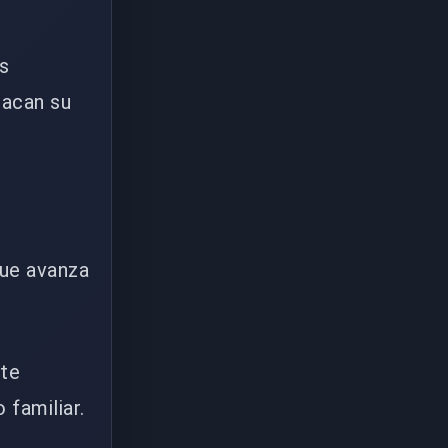
us
tacan su
que avanza
ste
familiar.