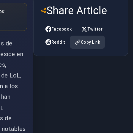
Share Article
os:
Facebook
Twitter
es de
Reddit
Copy Link
reside en
es,
r de LoL,
n a los
 han
su
ás de
 notables