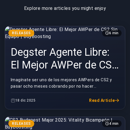
Explore more articles you might enjoy
RELEASES
6 min
Degster Agente Libre:
El Mejor AWPer de CS2
Sin Equipo |
Imagínate ser uno de los mejores AWPers de CS2 y
pasar ocho meses cobrando por no hacer
BuyBoosting
literalmente nada. Esa ha sido la vida de Degster
desde abril,...
Read Article
18 dic 2025
RELEASES
4 min