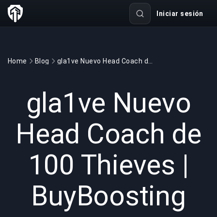
Iniciar sesión
Home
Blog
gla1ve Nuevo Head Coach de 100 Thieves | BuyBoosting
GAMING
5 min read
19 dic 2025
gla1ve Nuevo
Head Coach de
100 Thieves |
BuyBoosting