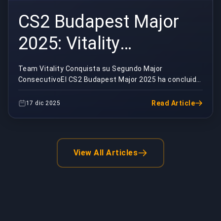
CS2 Budapest Major
2025: Vitality
Bicampeón |
Team Vitality Conquista su Segundo Major
ConsecutivoEl CS2 Budapest Major 2025 ha concluido
BuyBoosting
con Team Vitality consolidando su dominio en el
Counter-St...
Read Article
17 dic 2025
View All Articles