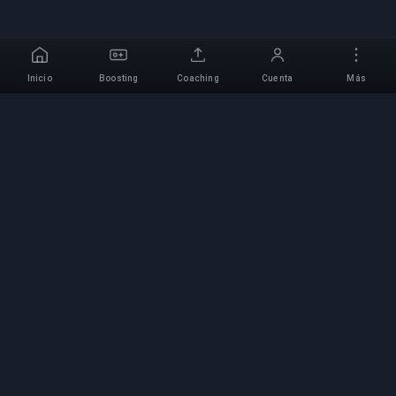
Inicio
Boosting
Coaching
Cuenta
Más
Servicio Profesional de
Boosting
Servicios profesionales de boosting de juegos