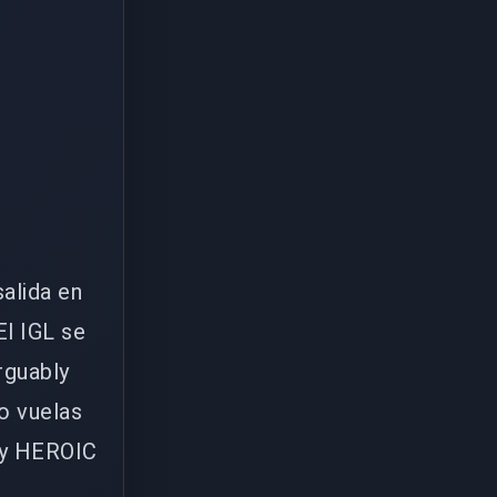
salida en
El IGL se
rguably
no vuelas
 y HEROIC