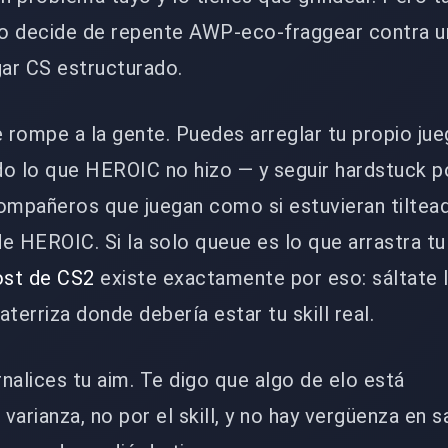
rto decide de repente AWP-eco-fraggear contra u
gar CS estructurado.
e rompe a la gente. Puedes arreglar tu propio jue
do lo que HEROIC no hizo — y seguir hardstuck p
mpañeros que juegan como si estuvieran tiltea
de HEROIC. Si la solo queue es lo que arrastra 
st de CS2
existe exactamente por eso: sáltate 
 aterriza donde debería estar tu skill real.
nalices tu aim. Te digo que algo de elo está
arianza, no por el skill, y no hay vergüenza en sa