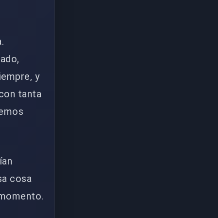
.
rado,
iempre, y
 con tanta
 vemos
ían
sa cosa
r momento.