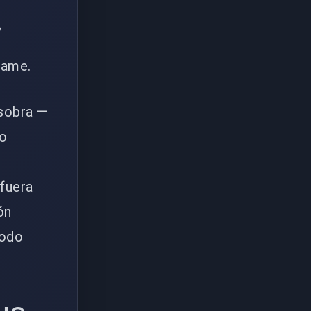
.
hame.
 sobra —
no
 fuera
ón
todo