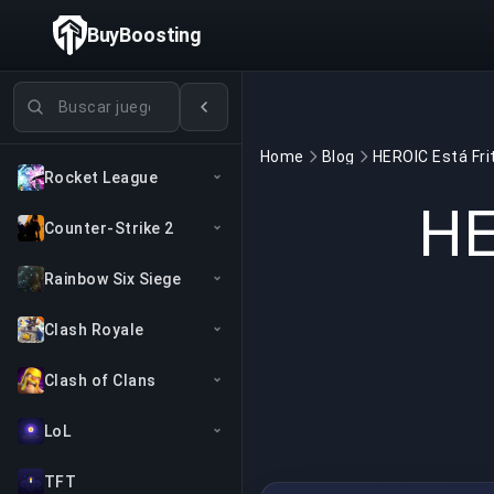
BuyBoosting
Buscar juegos
Home
Blog
Rocket League
HE
Counter-Strike 2
Rainbow Six Siege
Clash Royale
Clash of Clans
LoL
TFT