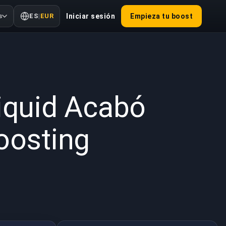
s
ES
|
EUR
Iniciar sesión
Empieza tu boost
2026
Liquid Acabó
oosting