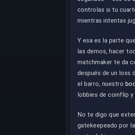
controlas si tu cua
mientras intentas ju
Y esa es la parte qu
las demos, hacer to
matchmaker te da co
después de un loss 
el barro, nuestro
boo
lobbies de coinflip y
No te digo que exter
gatekeepeado por la v