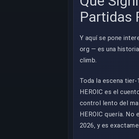
Qué Signi
Partidas
Y aquí se pone inter
org — es una histori
climb.
Toda la escena tier-
HEROIC es el cuento
control lento del ma
HEROIC quería. No e
2026, y es exactamen