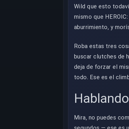
Wild que esto todaví
mismo que HEROIC: p
aburrimiento, y morí
Roba estas tres cosa
buscar clutches de h
deja de forzar el mi
todo. Ese es el clim
Hablando
Mira, no puedes comp
segundos — ese es u