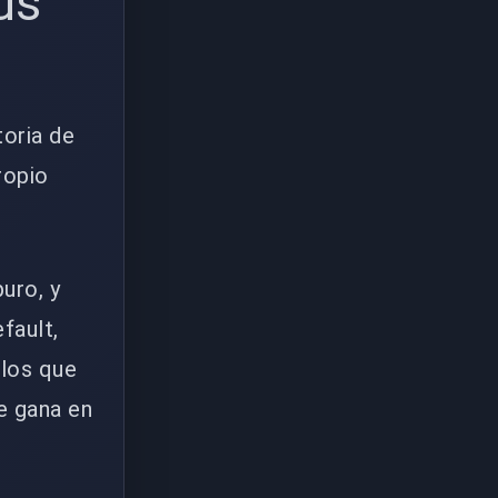
us
toria de
ropio
uro, y
fault,
elos que
e gana en