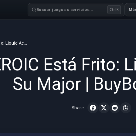
Buscar juegos o servicios...
Má
Ctrl K
HEROIC Está Frito: Liquid Acabó Su Major | BuyBoosting
GAMING
5 min read
5 jun 
ROIC Está Frito: 
Su Major | BuyB
Share: