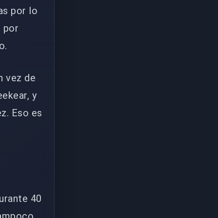
as por lo
 por
o.
n vez de
ekear, y
ez. Eso es
durante 40
 tampoco