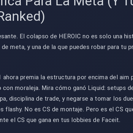
fica Para La Meta (Y T
 Ranked)
esante. El colapso de HEROIC no es solo una his
a de meta, y una de la que puedes robar para tu p
1 ahora premia la estructura por encima del aim p
 con moraleja. Mira cómo ganó Liquid: setups de
pa, disciplina de trade, y negarse a tomar los du
s flashy. No es CS de montaje. Pero es el CS qu
te el CS que gana en tus lobbies de Faceit.