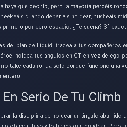
a haya que decirlo, pero la mayoría perdéis rond
eekeáis cuando deberíais holdear, pusheáis mid
s primero por cero espacio. ¿Te suena? Sí, exact
s del plan de Liquid: tradea a tus compañeros e
éroe, holdea tus ángulos en CT en vez de ego-pe
smo take cada ronda solo porque funcionó una v
b entero.
 En Serio De Tu Climb
rar la disciplina de holdear un ángulo aburrido 
n problema tuyo y lo tienes que grindear. Pero