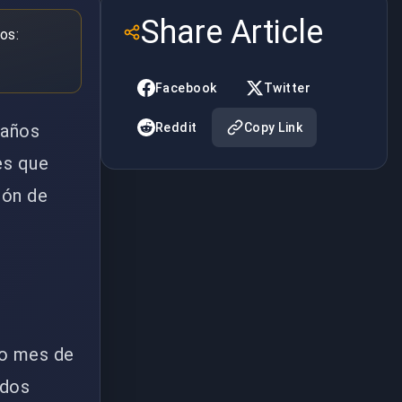
Share Article
os:
Facebook
Twitter
 años
Reddit
Copy Link
es que
ión de
mo mes de
odos