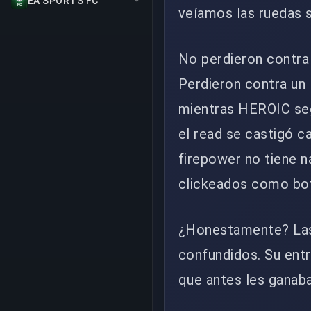
EA SPORTS FC
veíamos las ruedas s
No perdieron contra
Perdieron contra un 
mientras HEROIC seg
el read se castigó c
firepower no tiene n
clickeados como bo
¿Honestamente? Las 
confundidos. Su ent
que antes les ganab