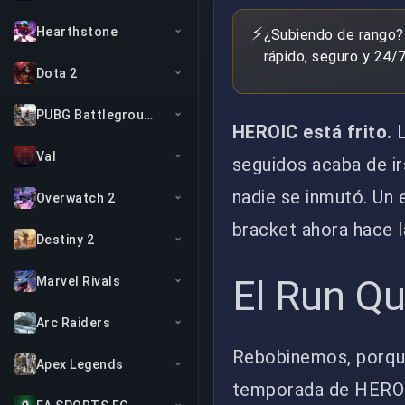
⚡
Hearthstone
¿Subiendo de rango?
rápido, seguro y 24/7
Dota 2
PUBG Battlegrounds
HEROIC está frito.
L
Val
seguidos acaba de ir
nadie se inmutó. Un 
Overwatch 2
bracket ahora hace l
Destiny 2
El Run Q
Marvel Rivals
Arc Raiders
Rebobinemos, porque
Apex Legends
temporada de HEROIC