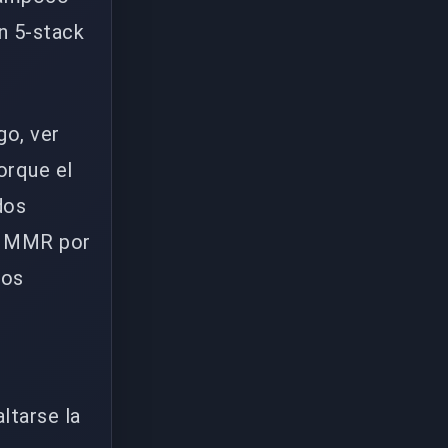
n 5-stack
go, ver
orque el
dos
tu MMR por
los
ltarse la