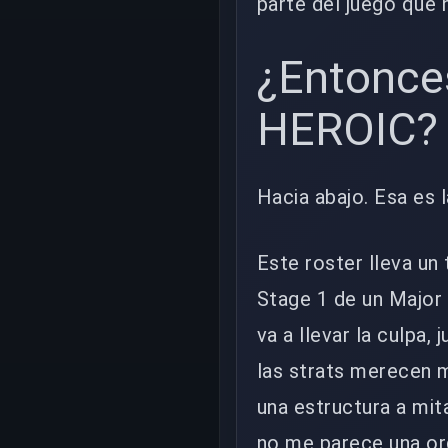
parte del juego que 
¿Entonce
HEROIC?
Hacia abajo. Esa es l
Este roster lleva un
Stage 1 de un Major 
va a llevar la culpa,
las strats merecen m
una estructura a mi
no me parece una or