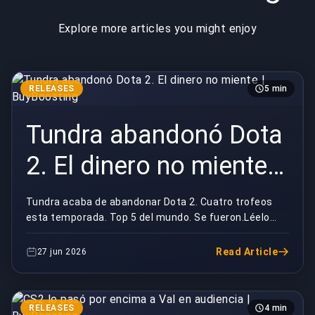
Explore more articles you might enjoy
RELEASES
5 min
Tundra abandonó Dota
2. El dinero no miente |
BuyBoosting
Tundra acaba de abandonar Dota 2. Cuatro trofeos
esta temporada. Top 5 del mundo. Se fueron.Léelo
otra vez. Un roster que estaba ganando activamente,
...
Read Article
27 jun 2026
RELEASES
4 min