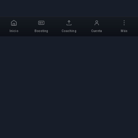
Inicio
Boosting
Coaching
Cuenta
Más
Servicio Profesional de
Boosting
Servicios profesionales de boosting de juegos