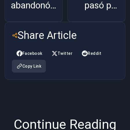
abandonó
pasó por
Dota 2. El
encima a
dinero no
Val en
Share Article
miente |
audiencia |
BuyBoosting
BuyBoosting
Facebook
Twitter
Reddit
Copy Link
Continue Reading