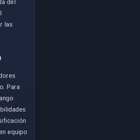
da del
l
r las
o
adores
o. Para
rango
bilidades
sificación
en equipo