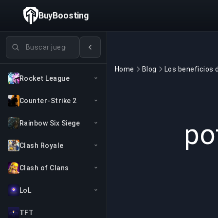
BuyBoosting
Buscar juegos
Home
Blog
Rocket League
Counter-Strike 2
po
Rainbow Six Siege
Clash Royale
Clash of Clans
LoL
TFT