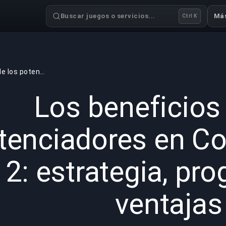
Buscar juegos o servicios...
Má
Ctrl K
Los beneficios de los potenciadores en Counter-Strike 2: estrategia, progresión y ventajas
GAMING
6 min read
20 jun 
Los beneficios
tenciadores en Co
2: estrategia, pro
ventajas