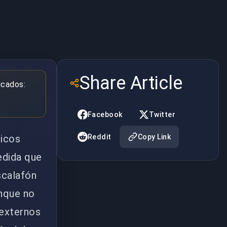
Share Article
icados:
Facebook
Twitter
nicos
Reddit
Copy Link
edida que
scalafón
nque no
 externos