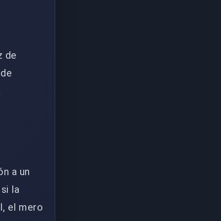
z de
 de
a
ón a un
si la
l, el mero