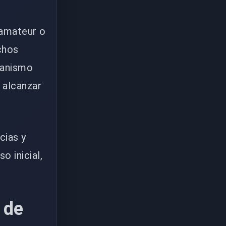
 amateur o
chos
canismo
e alcanzar
cias y
o inicial,
 de