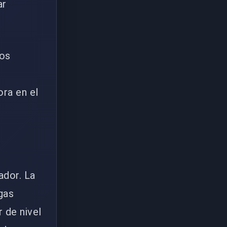
ar
los
,
ora en el
ador. La
gas
 de nivel