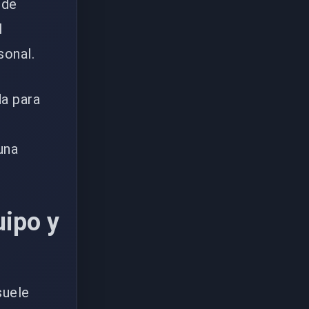
ede
l
sonal.
a para
una
ipo y
suele