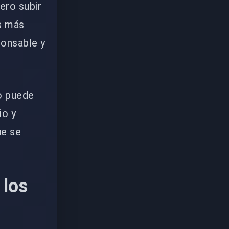
ero subir
es más
ponsable y
o puede
io y
ue se
 los