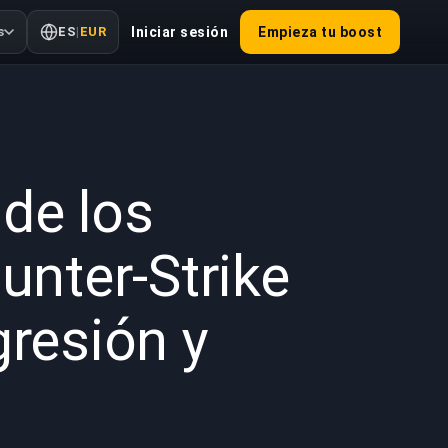
s
ES
|
EUR
Iniciar sesión
Empieza tu boost
2025
 de los
unter-Strike
gresión y