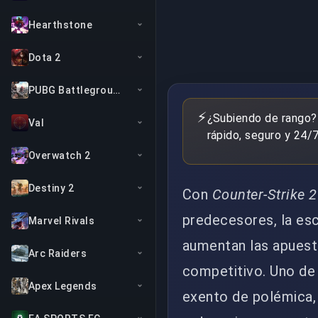
Hearthstone
Dota 2
PUBG Battlegrounds
⚡
¿Subiendo de rango?
Val
rápido, seguro y 24/7
Overwatch 2
Destiny 2
Con
Counter-Strike 2
predecesores, la es
Marvel Rivals
aumentan las apuesta
Arc Raiders
competitivo. Uno de
Apex Legends
exento de polémica, 