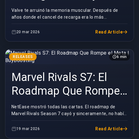
Nadie Está Bien |
Valve te arruinó la memoria muscular. Después de
años donde el cancel de recarga era lo más
BuyBoosting
automático en Counter-Strike, Valve acaba de
rediseñar tod...
Read Article
20 mar 2026
RELEASES
6 min
Marvel Rivals S7: El
Roadmap Que Rompe
el Meta | BuyBoosting
NetEase mostró todas las cartas. El roadmap de
Marvel Rivals Season 7 cayó y sinceramente, no había
visto a la comunidad tan dividida desde el rework ...
Read Article
19 mar 2026