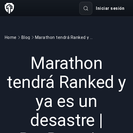
Iniciar sesión
Home
Blog
Marathon tendrá Ranked y ya es un desastre | BuyBoosting
GAMING
6 min read
22 mar 2026
Marathon
tendrá Ranked y
ya es un
desastre |