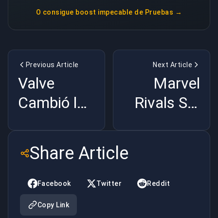
O consigue
boost impecable de Pruebas
→
Previous Article
Next Article
Valve
Marvel
Cambió la
Rivals S7:
Recarga en
El
CS2 y
Roadmap
Share Article
Nadie Está
Que
Bien |
Rompe el
Facebook
Twitter
Reddit
BuyBoosting
Meta |
Copy Link