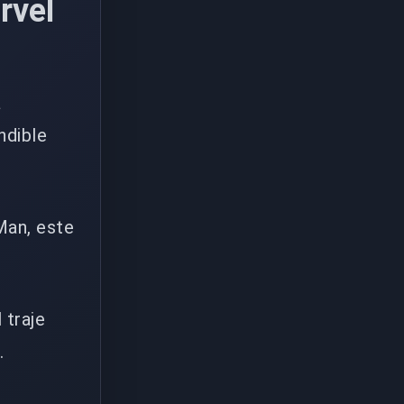
rvel
a
ndible
-Man, este
 traje
.