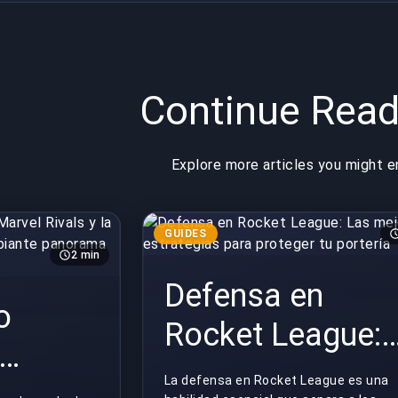
Continue Read
Explore more articles you might e
GUIDES
2 min
Defensa en
o
Rocket League:
Las mejores
La defensa en Rocket League es una
s y la