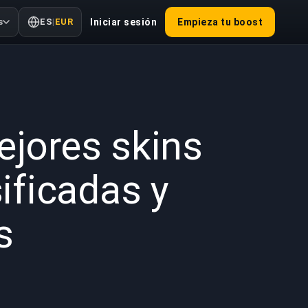
s
ES
|
EUR
Iniciar sesión
Empieza tu boost
2025
ejores skins
ificadas y
s