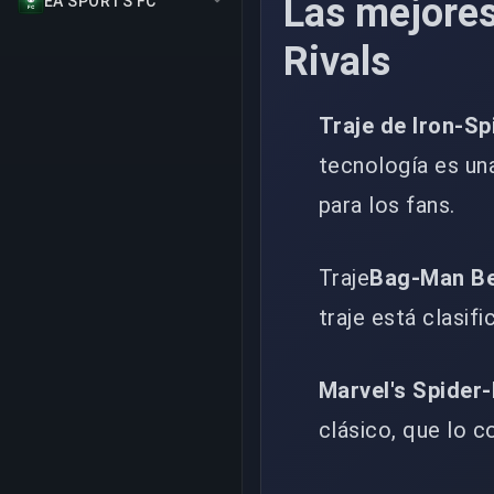
Las mejores
EA SPORTS FC
Rivals
Traje de Iron-Sp
tecnología es una
para los fans.
Traje
Bag-Man B
traje está clasifi
Marvel's Spider
clásico, que lo c