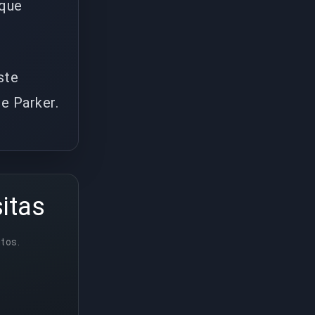
 que
ste
e Parker.
itas
utos.