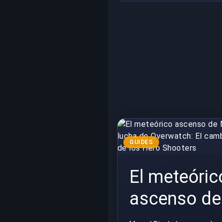
GUIDES
El meteóric
ascenso de
Marvel Rival