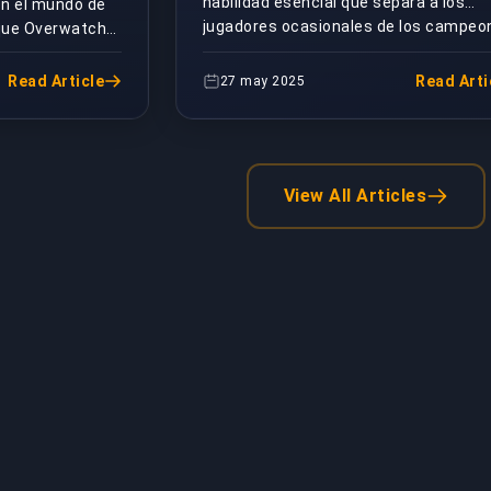
habilidad esencial que separa a los
en el mundo de
estrategias para
jugadores ocasionales de los campeo
 que Overwatch
competitivos. Tanto si juegas partidos 
 mantener su
proteger tu
de ...
El
Read Article
Read Arti
27 may 2025
portería
e los
View All Articles
ers