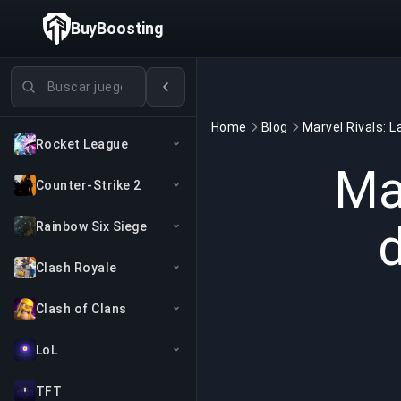
BuyBoosting
Buscar juegos
Home
Blog
Rocket League
Ma
Counter-Strike 2
d
Rainbow Six Siege
Clash Royale
Clash of Clans
LoL
TFT