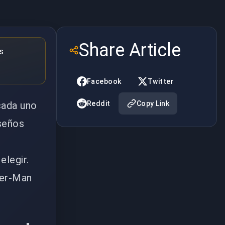
Share Article
s
Facebook
Twitter
cada uno
Reddit
Copy Link
iseños
elegir.
der-Man