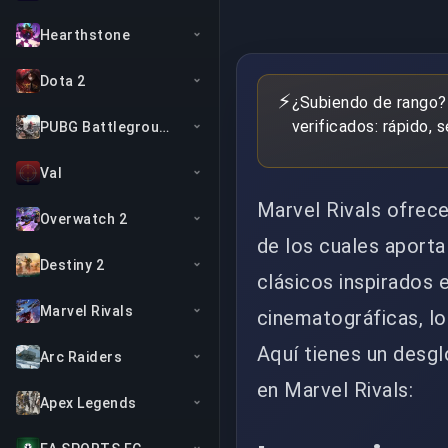
Hearthstone
Dota 2
⚡
¿Subiendo de rango?
verificados: rápido, 
PUBG Battlegrounds
Val
Marvel Rivals ofrec
Overwatch 2
de los cuales aporta
Destiny 2
clásicos inspirados
Marvel Rivals
cinematográficas, lo
Aquí tienes un desg
Arc Raiders
en Marvel Rivals:
Apex Legends