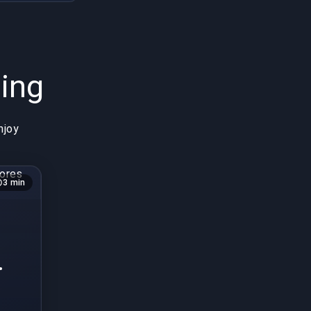
ing
njoy
3 min