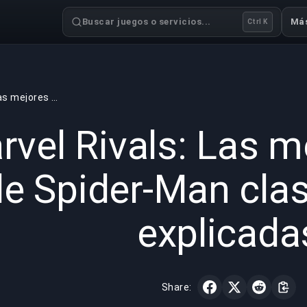
Buscar juegos o servicios...
Má
Ctrl K
Marvel Rivals: Las mejores skins de Spider-Man clasificadas y explicadas
GAMING
1 min read
29 may 
rvel Rivals: Las m
e Spider-Man clas
explicada
Share: