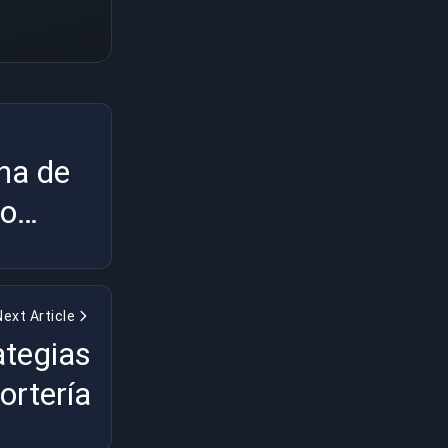
cha de
ro
Next Article
ategias
ortería