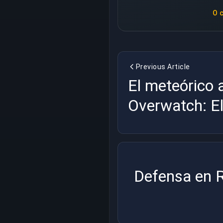
O 
Previous Article
El meteórico 
Overwatch: E
Shooters
Defensa en R