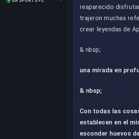
EA SPORTS FC
reaparecido disfrutar
trajeron muchas refe
crear leyendas de A
& nbsp;
una mirada en prof
& nbsp;
Con todas las cosas
establecen en el mi
esconder huevos de 