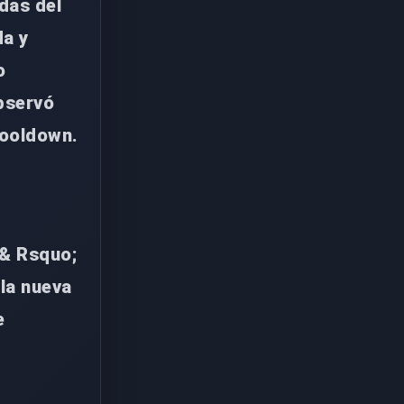
ndas del
da y
o
bservó
cooldown.
 & Rsquo;
la nueva
e