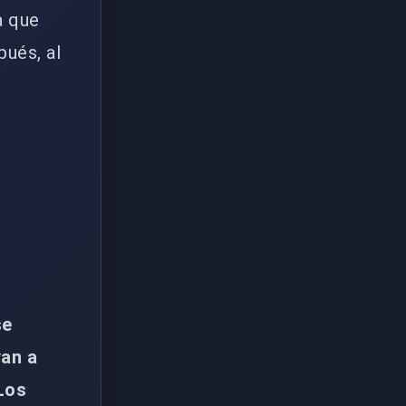
a que
pués, al
se
van a
Los