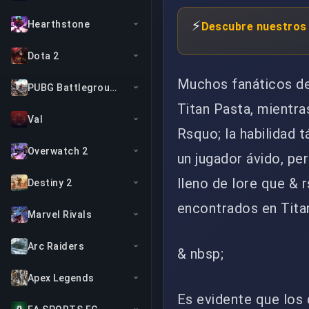
⚡
Hearthstone
Descubre nuestros 
Dota 2
Muchos fanáticos de
PUBG Battlegrounds
Titan Pasta, mientra
Val
Rsquo; la habilidad 
Overwatch 2
un jugador ávido, pe
lleno de lore que &
Destiny 2
encontrados en Titanf
Marvel Rivals
Arc Raiders
& nbsp;
Apex Legends
Es evidente que los 