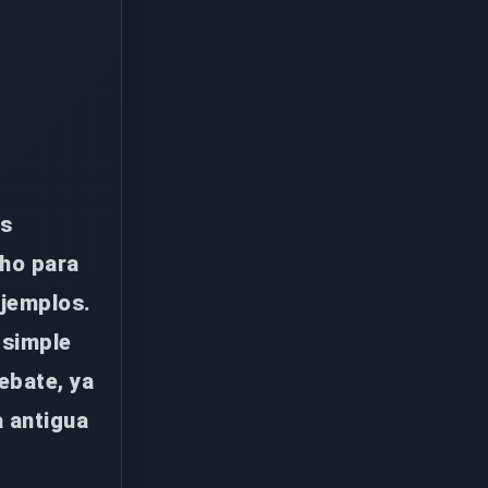
as
cho para
ejemplos.
 simple
ebate, ya
a antigua