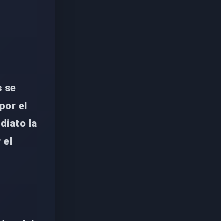
s se
por el
diato la
 el