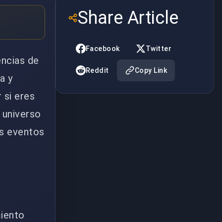
Share Article
Facebook
Twitter
encias de
Reddit
Copy Link
a y
 si eres
 universo
os eventos
miento