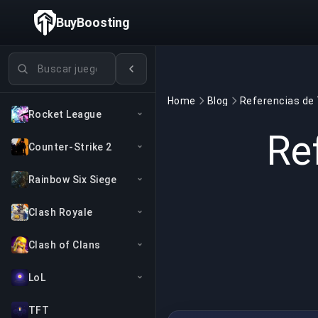
BuyBoosting
Buscar juegos
Home
Blog
Rocket League
Re
Counter-Strike 2
Rainbow Six Siege
Clash Royale
Clash of Clans
LoL
TFT