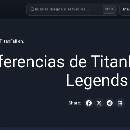
Buscar juegos o servicios...
Má
Ctrl K
Referencias de TitanFall en Apex Legends
GAMING
3 min read
23 sept
ferencias de Titan
Legends
Share: