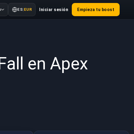
s
ES
|
EUR
Iniciar sesión
Empieza tu boost
 2021
Fall en Apex