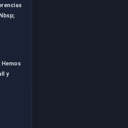
erencias
 Nbsp;
. Hemos
ll y