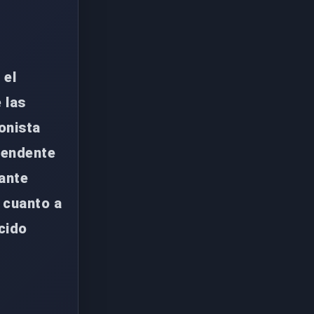
 el
 las
onista
prendente
ante
 cuanto a
ocido