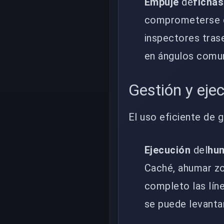
Empuje
de
fichas
comprometerse co
inspectores tras
en ángulos comun
Gestión y ejec
El uso eficiente de 
Ejecución
del
hu
Caché, ahumar zo
completo las líne
se puede levantar