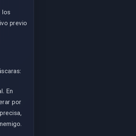
 los
ivo previo
áscaras:
l. En
erar por
precisa,
enemigo.