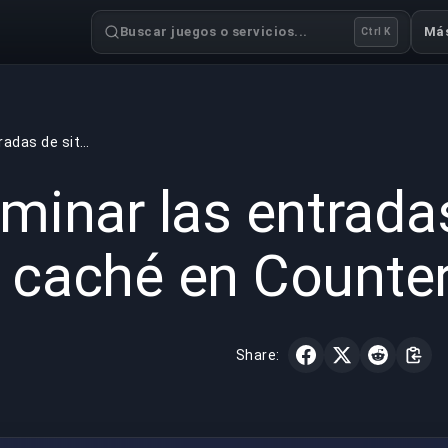
Buscar juegos o servicios...
Má
Ctrl K
Dominar las entradas de sitio en caché en Counter-Strike 2
GAMING
6 min read
18 may 
minar las entradas
caché en Counter
Share: