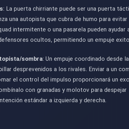
as
: La puerta chirriante puede ser una puerta tácti
lanza una autopista que cubra de humo para evita
 quad intermitente o una pasarela pueden ayudar 
s defensores ocultos, permitiendo un empuje exit
topista/sombra
: Un empuje coordinado desde la
illar desprevenidos a los rivales. Enviar a un c
tomar el control del impulso proporcionará un ex
Combínalo con granadas y molotov para despejar 
ntención estándar a izquierda y derecha.