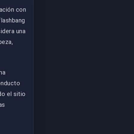
ración con
flashbang
sidera una
beza,
una
onducto
o el sitio
as