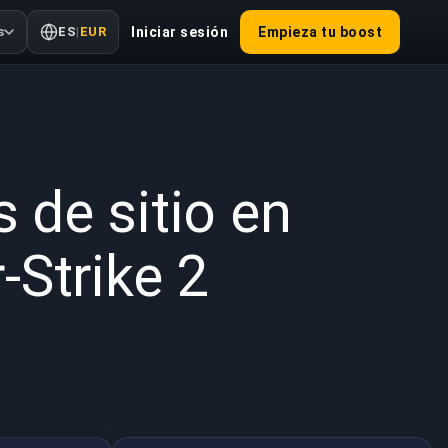
s
ES
|
EUR
Iniciar sesión
Empieza tu boost
2025
 de sitio en
-Strike 2