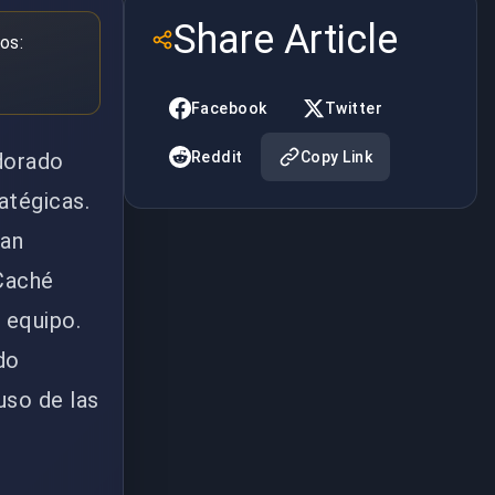
Share Article
os:
Facebook
Twitter
dorado
Reddit
Copy Link
atégicas.
han
 Caché
 equipo.
do
 uso de las