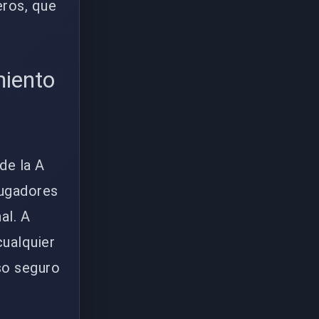
eros, que
miento
de la A
 jugadores
al. A
cualquier
so seguro