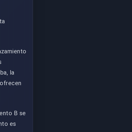
ta
lazamiento
s
ba, la
 ofrecen
iento B se
nto es