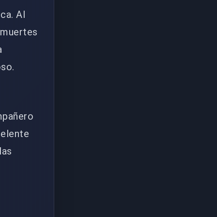
ca. Al
r muertes
a
oso.
ompañero
celente
las