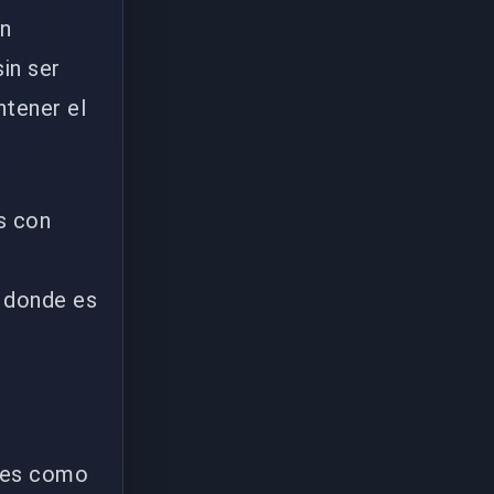
en
in ser
tener el
s con
a donde es
ales como