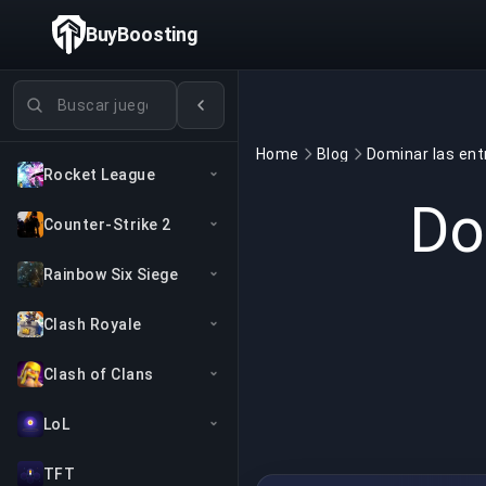
BuyBoosting
Buscar juegos
Home
Blog
Rocket League
Do
Counter-Strike 2
Rainbow Six Siege
Clash Royale
Clash of Clans
LoL
TFT