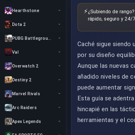
⚡
Hearthstone
¿Subiendo de rango?
rápido, seguro y 24/7
Dota 2
PUBG Battlegrounds
Caché sigue siendo 
Val
por su diseño equili
Aunque las nuevas c
Overwatch 2
añadido niveles de c
Destiny 2
puede aumentar signi
Marvel Rivals
Esta guía se adentra
Arc Raiders
hincapié en las tácti
herramientas y el co
Apex Legends