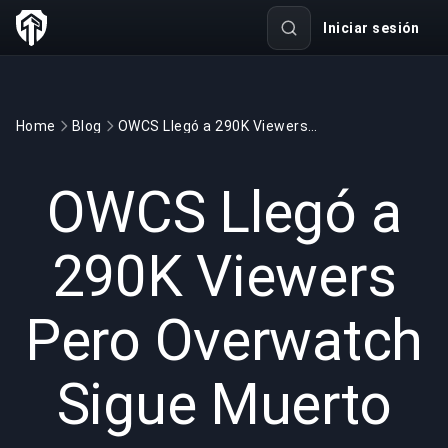
Iniciar sesión
Home
Blog
OWCS Llegó a 290K Viewers Pero Overwatch Sigue Muerto
GAMING
6 min read
27 may 2026
OWCS Llegó a
290K Viewers
Pero Overwatch
Sigue Muerto