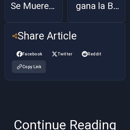
Se Muere:
gana la BC
El Último
Game
Soporte de
Masters: el
Share Article
Melee Cae
NA CS2
|
revive |
Facebook
Twitter
Reddit
BuyBoosting
BuyBoosting
Copy Link
Continue Reading