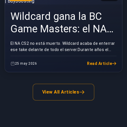
Wildcard gana la BC
Game Masters: el NA
CS2 revive |
El NA CS2 no está muerto. Wildcard acaba de enterrar
ese take delante de todo el server.Durante años el
BuyBoosting
chiste se escribía solo. "Counter-Strike norte...
Read Article
25 may 2026
View All Articles