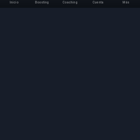
Inicio
Boosting
Coaching
Cuenta
Más
Servicio Profesional de
Boosting
Servicios profesionales de boosting de juegos
con expertos verificados. Subidas de rango
seguras, rápidas y fiables para todos los juegos
competitivos.