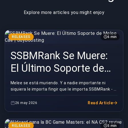
Explore more articles you might enjoy
RELEASES
6 min
SSBMRank Se Muere:
El Último Soporte de
Melee Cae |
Melee se está muriendo. Y a nadie importante ni
siquiera le importa fingir que le importa.SSBMRank - lo
BuyBoosting
único que mantenía coherente a la escena compe...
Read Article
26 may 2026
RELEASES
5 min