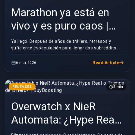
Marathon ya está en
vivo y es puro caos |
BuyBoosting
Ya llegó. Después de años de tráilers, retrasos y
suficiente especulación para llenar dos subreddits,
Marathon de Bungie está en vivo — y el internet ...
Read Article
6 mar 2026
RELEASES
8 min
Overwatch x NieR
Automata: ¿Hype Real
o Trampa de Dinero? |