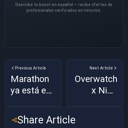
Describe tu boost en español — recibe ofertas de
profesionales verificados en minutos.
Previous Article
Next Article
Marathon
Overwatch
ya está en
x NieR
vivo y es
Automata:
puro caos |
¿Hype Real
Share Article
BuyBoosting
o Trampa