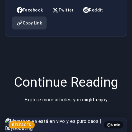
de Dinero?
Facebook
Twitter
Reddit
|
Copy Link
BuyBoosting
Continue Reading
Explore more articles you might enjoy
RELEASES
6 min