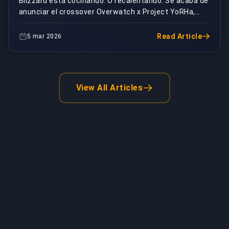
Blizzard está cocinando. O recalentando. Se acaba de
anunciar el crossover Overwatch x Project YoRHa,
BuyBoosting
trayendo skins de NieR: Automata al juego a part...
Read Article
5 mar 2026
View All Articles