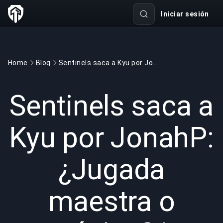
Iniciar sesión
Home
Blog
Sentinels saca a Kyu por JonahP: ¿Jugada maestra o pánico? | BuyBoosting
GAMING
4 min read
7 mar 2026
Sentinels saca a
Kyu por JonahP:
¿Jugada
maestra o