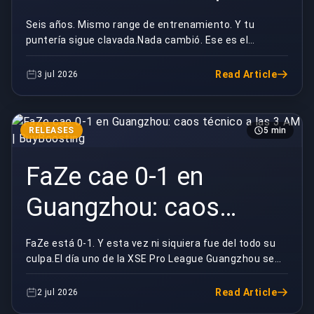
BuyBoosting
Seis años. Mismo range de entrenamiento. Y tu
puntería sigue clavada.Nada cambió. Ese es el
problema.Riot rehizo agentes, destrozó mapas,
reconstruyó ...
Read Article
3 jul 2026
RELEASES
5 min
FaZe cae 0-1 en
Guangzhou: caos
técnico a las 3 AM |
FaZe está 0-1. Y esta vez ni siquiera fue del todo su
culpa.El día uno de la XSE Pro League Guangzhou se
BuyBoosting
volvió un martirio, con la ronda inicial alar...
Read Article
2 jul 2026