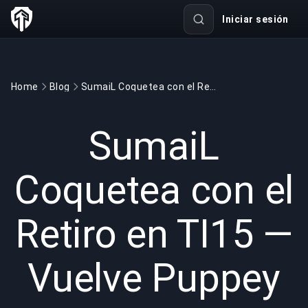
Iniciar sesión
Home
Blog
SumaiL Coquetea con el Retiro en TI15 — Vuelve Puppey
GAMING
5 min read
4 jul 2026
SumaiL
Coquetea con el
Retiro en TI15 —
Vuelve Puppey