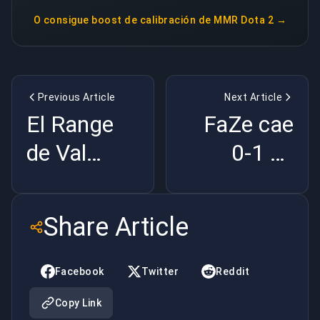
O consigue
boost de calibración de MMR Dota 2
→
Previous Article
Next Article
El Range
FaZe cae
de Val
0-1 en
Tiene 6
Guangzhou:
Años. Y Se
caos
Share Article
Nota |
técnico a
BuyBoosting
las 3 AM |
Facebook
Twitter
Reddit
BuyBoosting
Copy Link