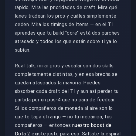
rápido. Mira las prioridades de draft. Mira qué
lanes tradean los pros y cuáles simplemente
ceden. Mira los timings de ítems — en el TI
aprendes que tu build "core" está dos parches
atrasado y todos los que están sobre ti ya lo
sabían.
Real talk: mirar pros y escalar son dos skills
completamente distintas, y en esa brecha se
quedan atascados la mayoría. Puedes
absorber cada draft del TI y aun así perder tu
partida por un pos-4 que no para de feedear.
Si los compañeros de moneda al aire son lo
que te tapa el rango — no tu mecánica, tus
compañeros — entonces
nuestro boost de
Dota 2
existe justo para eso. Sáltate la espiral