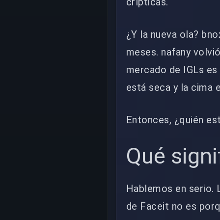
crípticas.
¿Y la nueva ola? bn
meses. nafany volvi
mercado de IGLs es e
está seca y la cima 
Entonces, ¿quién est
Qué signi
Hablemos en serio. L
de Faceit no es porqu