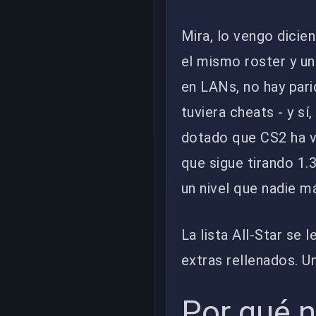
Mira, lo vengo dicie
el mismo roster y u
en LANs, no hay par
tuviera cheats - y s
dotado que CS2 ha vi
que sigue tirando 1.
un nivel que nadie m
La lista All-Star se 
extras rellenados. U
Por qué 