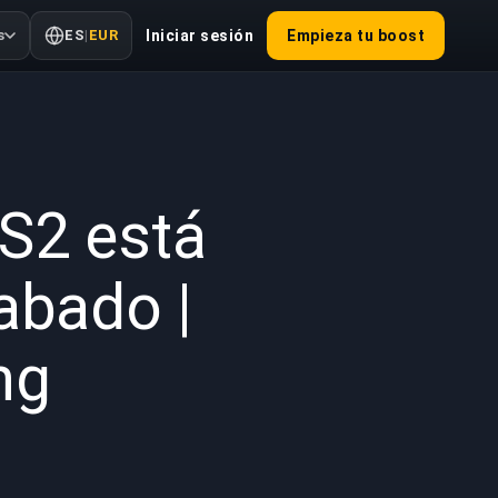
s
ES
|
EUR
Iniciar sesión
Empieza tu boost
2026
CS2 está
abado |
ng