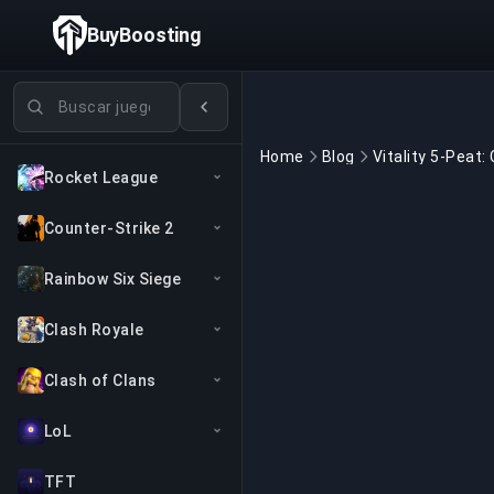
BuyBoosting
Buscar juegos
Home
Blog
Rocket League
Counter-Strike 2
Rainbow Six Siege
Clash Royale
Clash of Clans
LoL
TFT