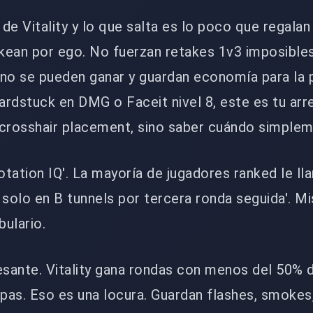
de Vitality y lo que salta es lo poco que regalan
kean por ego. No fuerzan retakes 1v3 imposibles
 no se pueden ganar y guardan economía para la
hardstuck en DMG o Faceit nivel 8, este es tu arr
crosshair placement, sino saber cuándo simpleme
otation IQ'. La mayoría de jugadores ranked le ll
solo en B tunnels por tercera ronda seguida'. M
ulario.
esante. Vitality gana rondas con menos del 50% de
as. Eso es una locura. Guardan flashes, smokes,