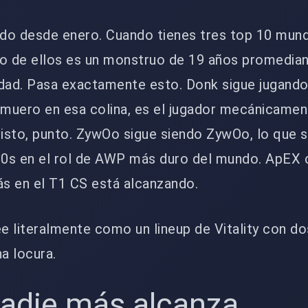
ndo desde enero. Cuando tienes tres top 10 mund
no de ellos es un monstruo de 19 años promedia
idad. Pasa exactamente esto. Donk sigue jugand
í, muero en esa colina, es el jugador mecánicame
sto, punto. ZywOo sigue siendo ZywOo, lo que si
30s en el rol de AWP más duro del mundo. ApEX 
ás en el T1 CS está alcanzando.
lee literalmente como un lineup de Vitality con do
na locura.
nadie más alcanza