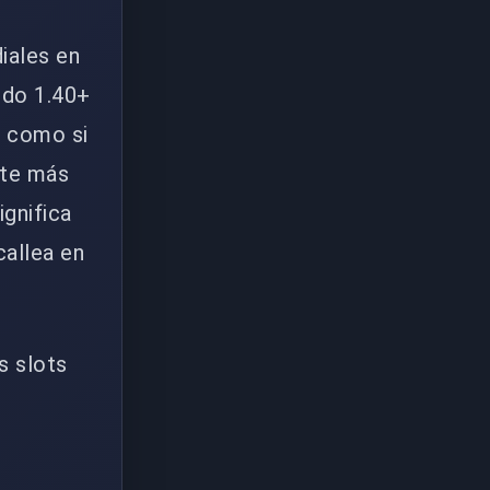
iales en
ndo 1.40+
o como si
nte más
gnifica
callea en
s slots