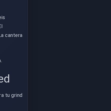
eis
El
La cantera
.
ked
a tu grind