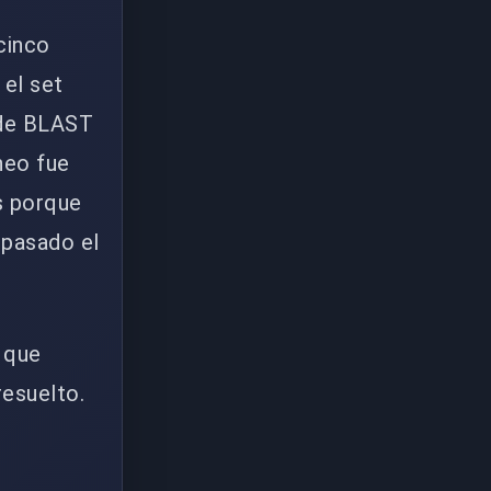
 cinco
el set
' de BLAST
neo fue
s porque
 pasado el
s que
resuelto.