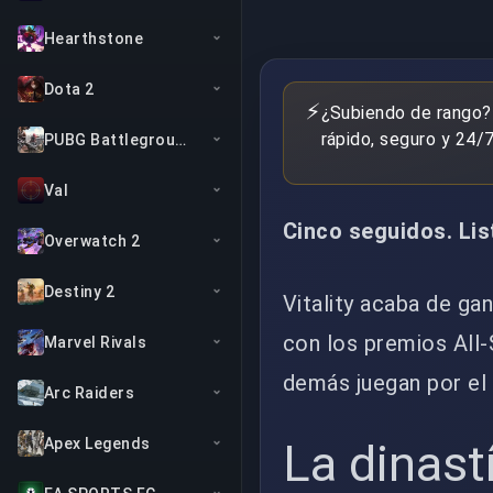
Hearthstone
Dota 2
⚡
¿Subiendo de rango?
rápido, seguro y 24/7
PUBG Battlegrounds
Val
Cinco seguidos. Lis
Overwatch 2
Destiny 2
Vitality acaba de ga
con los premios All-
Marvel Rivals
demás juegan por el 
Arc Raiders
Apex Legends
La dinast