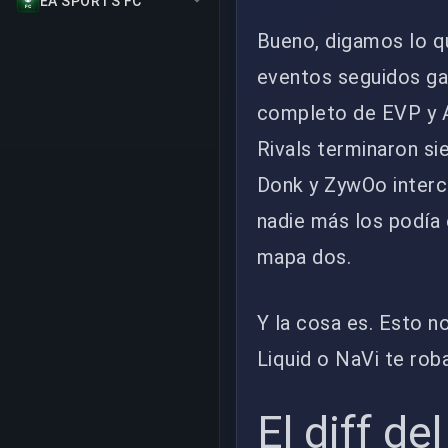
EA SPORTS FC
Bueno, digamos lo que
eventos seguidos ga
completo de EVP y Al
Rivals terminaron si
Donk y ZywOo interc
nadie más los podía 
mapa dos.
Y la cosa es. Esto n
Liquid o NaVi te rob
El diff del