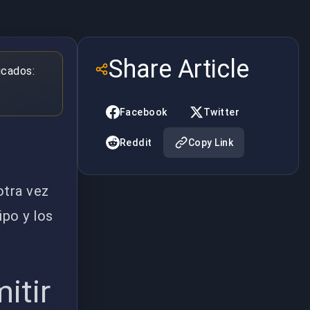
Share Article
icados:
Facebook
Twitter
Reddit
Copy Link
otra vez
ipo y los
itir