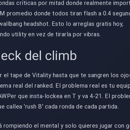
rondas críticas por mitad donde realmente import
 promedio donde todos tiran flash a 0.4 segun
wallbang headshot. Esto lo arreglas gratis hoy,
o utility en vez de tirarla por vibras.
heck del climb
r el tape de Vitality hasta que te sangren los ojo
lema real del ranked. El problema real es tu equip
AWPer que insta-lockea en T y va 4-21. El proble
e callea 'rush B' cada ronda de cada partida.
á rompiendo el mental y solo quieres jugar con 