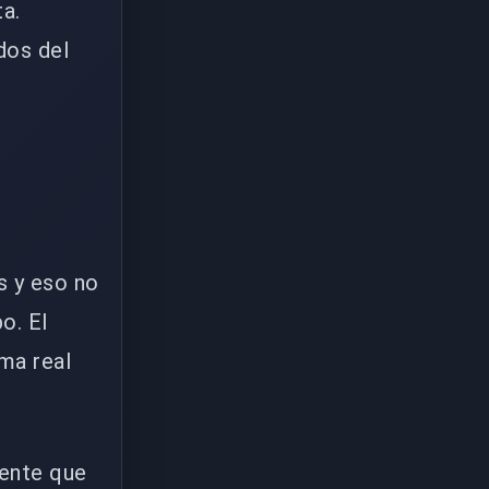
a.
dos del
s y eso no
o. El
ma real
gente que