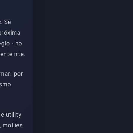
. Se
 próxima
eglo - no
nte irte.
aman 'por
ismo
 utility
 mollies