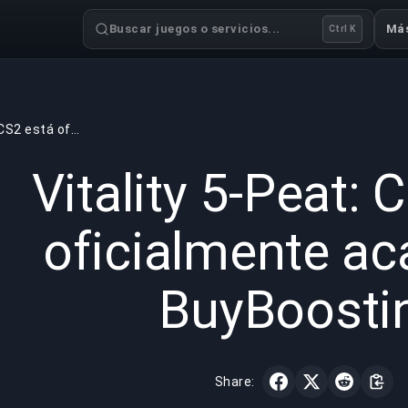
Buscar juegos o servicios...
Má
Ctrl K
Vitality 5-Peat: CS2 está oficialmente acabado | BuyBoosting
GAMING
6 min read
7 may 
Vitality 5-Peat: 
oficialmente ac
BuyBoosti
Share: