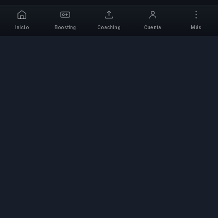
Inicio
Boosting
Coaching
Cuenta
Más
Servicio Profesional de
Boosting
Servicios profesionales de boosting de juegos
con expertos verificados. Subidas de rango
seguras, rápidas y fiables para todos los juegos
competitivos.