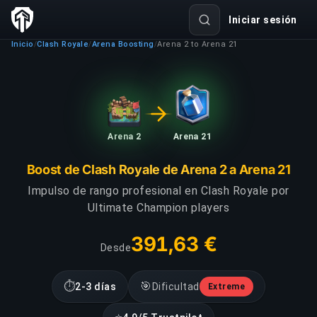
Iniciar sesión
Inicio
Clash Royale
Arena Boosting
Arena 2 to Arena 21
/
/
/
Arena 2
Arena 21
Boost de Clash Royale de Arena 2 a Arena 21
Impulso de rango profesional en Clash Royale por
Ultimate Champion players
391,63 €
Desde
⏱
🎯
2-3 días
Dificultad
Extreme