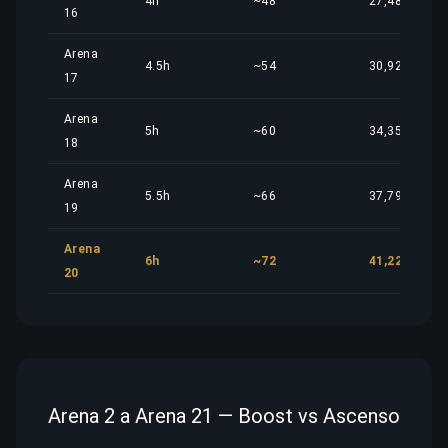
4h
~48
27,48 €
16
Arena
4.5h
~54
30,92 €
17
Arena
5h
~60
34,35 €
18
Arena
5.5h
~66
37,79 €
19
Arena
6h
~72
41,22 €
20
Arena 2 a Arena 21 — Boost vs Ascenso