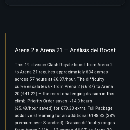
Arena 2 a Arena 21 — Análisis del Boost
This 19-division Clash Royale boost from Arena 2
to Arena 21 requires approximately 684 games
across 57 hours at €6.87/hour. The difficulty
curve escalates 6× from Arena 2 (€6.87) to Arena
20 (€41.22) — the most challenging division in this
climb. Priority Order saves ~14.3 hours
(€5.48/hour saved) for €78.33 extra. Full Package
adds live streaming for an additional €148.83 (38%
premium over Standard). Division difficulty ranges