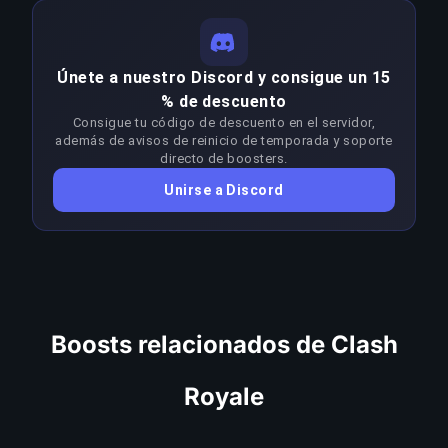
meta, patrones de enfrentamiento, estrategias
inversiones más eficientes en gaming
COPIAR ENLACE
óptimas y sentido de juego en estos niveles.
competitivo.
Ganar de forma constante en el tramo Arena–
Únete a nuestro Discord y consigue un 15
Arena requiere una habilidad muy superior al
COPIAR ENLACE
% de descuento
rango objetivo. Los boosters adaptan su
Consigue tu código de descuento en el servidor,
enfoque en cada parche para mantenerse por
además de avisos de reinicio de temporada y soporte
delante del meta; cualquier caída sostenida del
directo de boosters.
rendimiento activa una reasignación inmediata
Unirse a Discord
sin coste adicional.
COPIAR ENLACE
Boosts relacionados de Clash
Royale