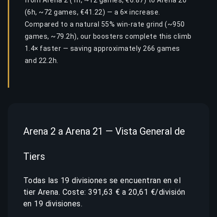
from Arena 2 (1h, ~12 games, €6.87) to Arena 20
(6h, ~72 games, €41.22) — a 6× increase.
Compared to a natural 55% win-rate grind (~950
games, ~79.2h), our boosters complete this climb
1.4× faster — saving approximately 266 games
and 22.2h.
Arena 2 a Arena 21 — Vista General de
Tiers
Todas las 19 divisiones se encuentran en el
tier Arena. Coste: 391,63 € a 20,61 €/división
en 19 divisiones.