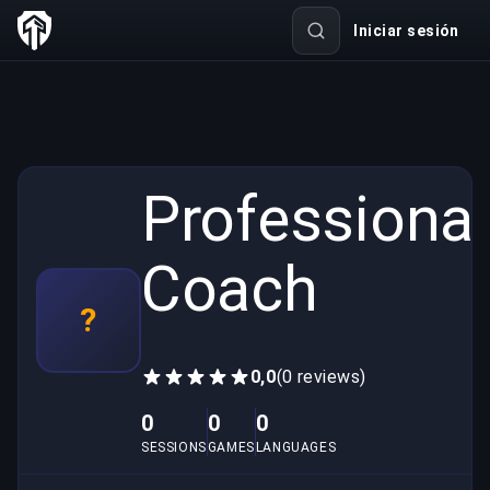
Iniciar sesión
Professional
Coach
?
0,0
(0 reviews)
0
0
0
SESSIONS
GAMES
LANGUAGES