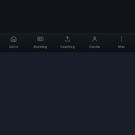
Inicio
Boosting
Coaching
Cuenta
Más
Servicio Profesional de
Boosting
Servicios profesionales de boosting de juegos