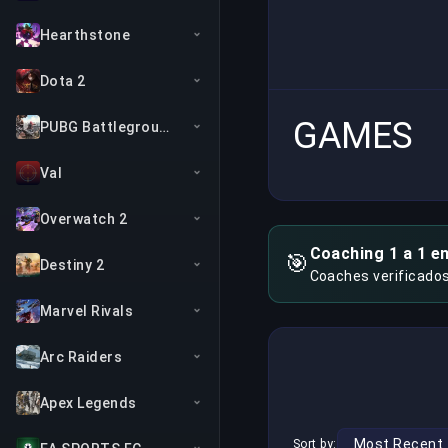
Hearthstone
Dota 2
GAMES
PUBG Battlegrounds
Val
Overwatch 2
Coaching 1 a 1 e
🎯
Destiny 2
Coaches verificado
Marvel Rivals
Arc Raiders
Apex Legends
Sort by: