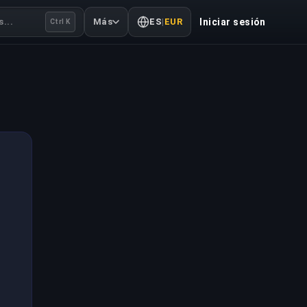
...
Más
ES
|
EUR
Iniciar sesión
Ctrl K