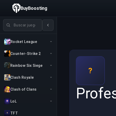
BuyBoosting
Buscar juegos
Rocket League
Counter-Strike 2
Rainbow Six Siege
?
Clash Royale
Profe
Clash of Clans
LoL
TFT