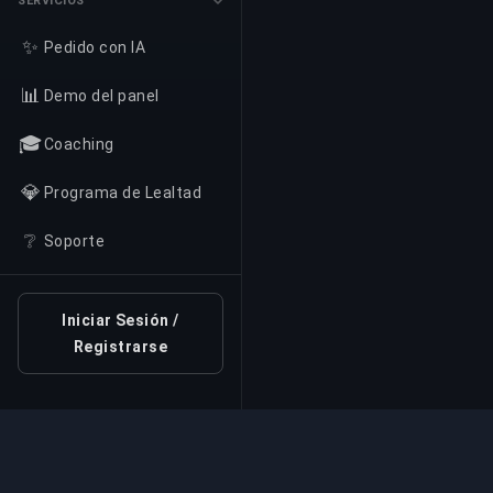
SERVICIOS
✨
Pedido con IA
📊
Demo del panel
🎓
Coaching
💎
Programa de Lealtad
❔
Soporte
Iniciar Sesión /
Registrarse