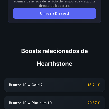
además de avisos de reinicio de temporada y soporte
meta; cualquier caída sostenida del rendimiento
directo de boosters.
activa una reasignación inmediata sin coste
Unirse a Discord
adicional.
COPIAR ENLACE
Boosts relacionados de
Hearthstone
Bronze 10 → Gold 2
18,21 €
Bronze 10 → Platinum 10
20,37 €