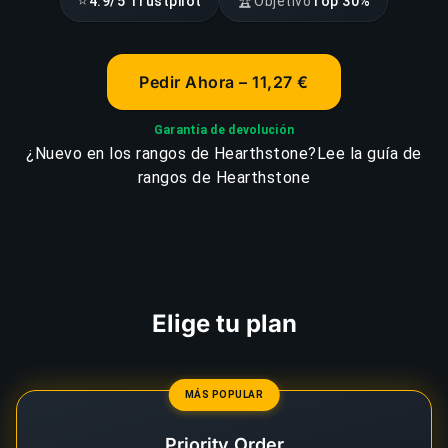
⭐
🏆
4.9/5 Trustpilot
Objetivo
Top 30%
Pedir Ahora – 11,27 €
Garantía de devolución
¿Nuevo en los rangos de Hearthstone?
Lee la guía de
rangos de Hearthstone
Elige tu plan
MÁS POPULAR
Priority Order