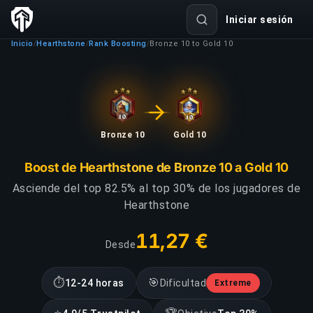
Iniciar sesión
Inicio
Hearthstone
Rank Boosting
Bronze 10 to Gold 10
/
/
/
Bronze 10
Gold 10
Boost de Hearthstone de Bronze 10 a Gold 10
Asciende del top 82.5% al top 30% de los jugadores de
Hearthstone
11,27 €
Desde
⏱
🎯
12-24 horas
Dificultad
Extreme