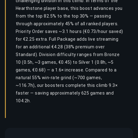
challenging division in this climb. In terms of the
Hearthstone player base, this boost advances you
from the top 82.5% to the top 30% — passing
through approximately 45% of all ranked players.
Priority Order saves ~3.1 hours (€0.73/hour saved)
for €2.25 extra. Full Package adds live streaming
for an additional €4.28 (38% premium over
Standard). Division difficulty ranges from Bronze
10 (0.5h, ~3 games, €0.45) to Silver 1 (0.8h, ~5
games, €0.68) — a 1.6× increase. Compared to a
natural 55% win-rate grind (~700 games,
~116.7h), our boosters complete this climb 9.3×
faster — saving approximately 625 games and
104.2h.