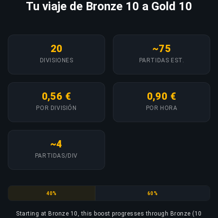
Tu viaje de Bronze 10 a Gold 10
20
~75
DIVISIONES
PARTIDAS EST.
0,56 €
0,90 €
POR DIVISIÓN
POR HORA
~4
PARTIDAS/DIV
Bronze
Silver
40%
60%
Starting at Bronze 10, this boost progresses through Bronze (10