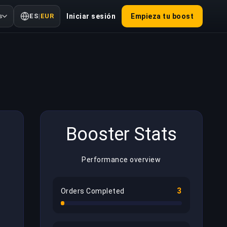
s
ES
|
EUR
Iniciar sesión
Empieza tu boost
Booster Stats
Performance overview
3
Orders Completed