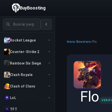
BuyBoosting
Buscar juegos
Rocket League
Inicio
/
Boosters
/
Flo
Counter-Strike 2
Rainbow Six Siege
Clash Royale
Clash of Clans
Flo
LoL
VERIF
TFT