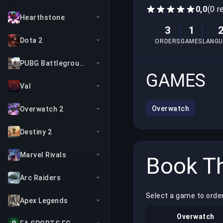
0,0
(0 r
Hearthstone
3
1
Dota 2
ORDERS
GAMES
LANGU
PUBG Battlegrounds
GAMES
Val
Overwatch
Overwatch 2
Destiny 2
Marvel Rivals
Book Th
Arc Raiders
Select a game to order
Apex Legends
Overwatch