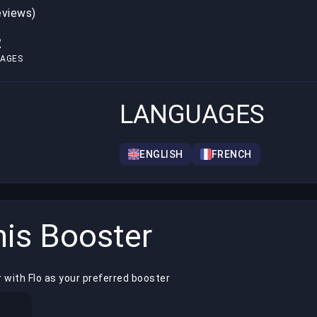
eviews)
2
AGES
LANGUAGES
ENGLISH
FRENCH
is Booster
 with Flo as your preferred booster