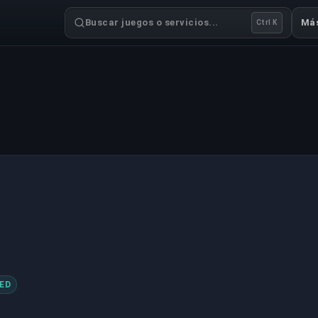
Buscar juegos o servicios...
Má
Ctrl K
IED