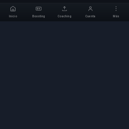
Inicio
Boosting
Coaching
Cuenta
Más
Servicio Profesional de
Boosting
Servicios profesionales de boosting de juegos
con expertos verificados. Subidas de rango
seguras, rápidas y fiables para todos los juegos
competitivos.