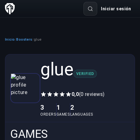
Iniciar sesión
Inicio
Boosters
glue
/
/
glue
VERIFIED
0,0
(0 reviews)
3
1
2
ORDERS
GAMES
LANGUAGES
GAMES