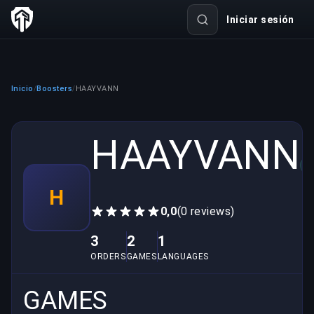
Iniciar sesión
Inicio
Boosters
HAAYVANN
/
/
HAAYVANN
V
H
0,0
(0 reviews)
3
2
1
ORDERS
GAMES
LANGUAGES
GAMES