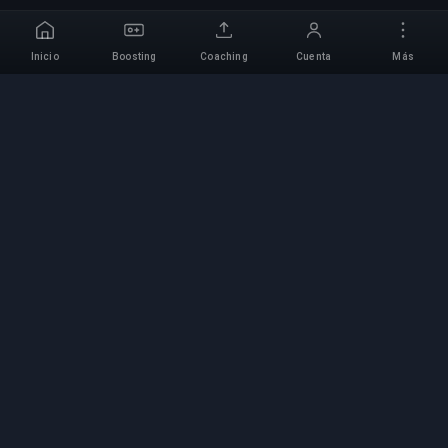
Inicio
Boosting
Coaching
Cuenta
Más
Servicio Profesional de
Boosting
Servicios profesionales de boosting de juegos
con expertos verificados. Subidas de rango
seguras, rápidas y fiables para todos los juegos
competitivos.