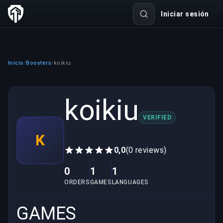
Iniciar sesión
Inicio
Boosters
koikiu
/
/
koikiu
VERIFIED
K
0,0
(0 reviews)
0
1
1
ORDERS
GAMES
LANGUAGES
GAMES