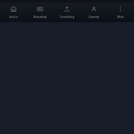
Inicio
Boosting
Coaching
Cuenta
Más
Servicio Profesional de
Boosting
Servicios profesionales de boosting de juegos
con expertos verificados. Subidas de rango
seguras, rápidas y fiables para todos los juegos
competitivos.